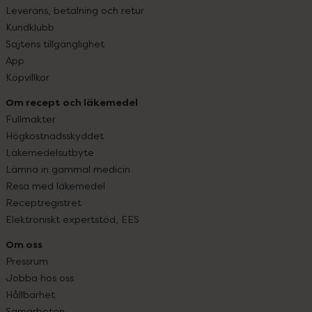
Leverans, betalning och retur
Kundklubb
Sajtens tillgänglighet
App
Köpvillkor
Om recept och läkemedel
Fullmakter
Högkostnadsskyddet
Läkemedelsutbyte
Lämna in gammal medicin
Resa med läkemedel
Receptregistret
Elektroniskt expertstöd, EES
Om oss
Pressrum
Jobba hos oss
Hållbarhet
Samarbeten