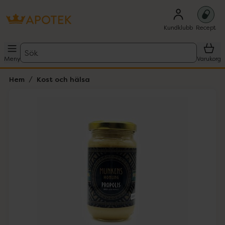
Kundklubb
Recept
Sök
Meny
Varukorg
Hem
Kost och hälsa
Hoppa över Lista
Lista: . Innehåller 1 objekt.