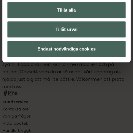
Upptäck flera produkter inom
Tillåt alla
Kost och hälsa
Tillåt urval
Endast nödvändiga cookies
Kronans Apotek finns här för dig. Du hittar oss från Skåne i
syd till Lappland i norr, och online i mobilen och på
datorn. Oavsett vem du är så är det vårt uppdrag att
hjälpa just dig att må lite bättre. Välkommen att prata
med oss.
Kundservice
Kontakta oss
Vanliga frågor
Hitta apotek
Handla tryggt