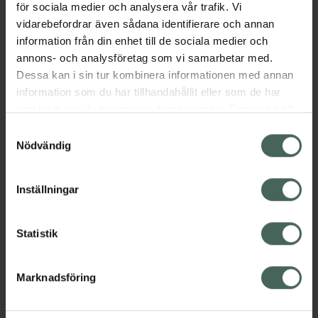
för sociala medier och analysera vår trafik. Vi
uppskattad för sin läkande förmåga både in-
vidarebefordrar även sådana identifierare och annan
och utvändigt.
information från din enhet till de sociala medier och
En naturlig kraftkälla för välmående – njut av
annons- och analysföretag som vi samarbetar med.
den som den är eller låt den bli en del av din
Dessa kan i sin tur kombinera informationen med annan
dagliga rutin.
information som du har tillhandahållit eller som de har
samlat in när du har använt deras tjänster. Samtycke till
EAN:
07350103030507
cookies är frivilligt och du kan när som helst ändra eller
Samtyckesval
Kategorier:
återkalla ditt samtycke via webbplatsens
Nödvändig
Kost och hälsa
cookieinställningar. Ett återkallat samtycke påverkar inte
lagligheten av behandling som skett innan återkallelsen.
Inställningar
Innehåll
Visa
Statistik
Instruktioner
Visa
Marknadsföring