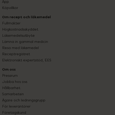
App
Köpvillkor
Om recept och läkemedel
Fullmakter
Högkostnadsskyddet
Läkemedelsutbyte
Lämna in gammal medicin
Resa med läkemedel
Receptregistret
Elektroniskt expertstöd, EES
Om oss
Pressrum
Jobba hos oss
Hållbarhet
Samarbeten
Ägare och ledningsgrupp
För leverantörer
Företagskund