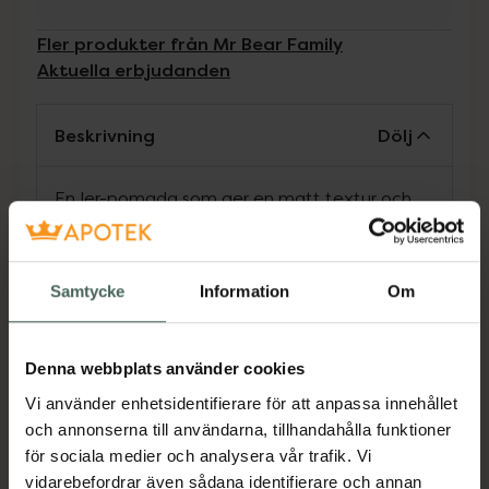
Fler produkter från Mr Bear Family
Aktuella erbjudanden
Beskrivning
Dölj
En ler-pomada som ger en matt textur och
naturlig look. Bentonit gör håret fylligare, ger
gott om volym och kontrollerar frizz.
Innehåller naturligt vårdande råvaror som
Samtycke
Information
Om
stärker håret och lugnar hårbottnen. Kan
användas på egen hand eller som en
finishprodukt tillsammans med Mr Bear
Denna webbplats använder cookies
Familys grooming sprayer. Fungerar för alla
Vi använder enhetsidentifierare för att anpassa innehållet
hårtyper och är enkel att tvätta ur.
och annonserna till användarna, tillhandahålla funktioner
för sociala medier och analysera vår trafik. Vi
Jämförpris
2,59 kr
/
g
vidarebefordrar även sådana identifierare och annan