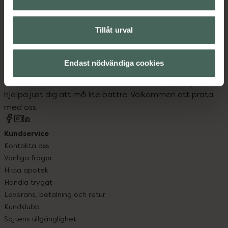
Tillåt urval
Kronans Apotek finns här för dig. Du hittar oss från Skåne i
Endast nödvändiga cookies
syd till Lappland i norr, och online i mobilen och på
datorn. Oavsett vem du är så är det vårt uppdrag att
hjälpa just dig att må lite bättre. Välkommen att prata
med oss.
Kundservice
Kontakta oss
Vanliga frågor
Hitta apotek
Handla tryggt
Leverans, betalning och retur
Kundklubb
Sajtens tillgänglighet