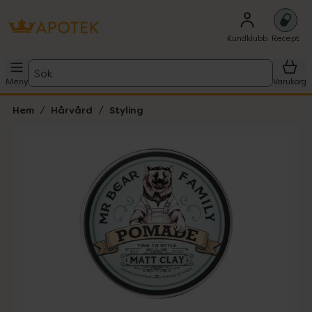
Kundklubb
Recept
Sök
Meny
Varukorg
Hem
Hårvård
Styling
Hoppa över Lista
Lista: . Innehåller 4 objekt.