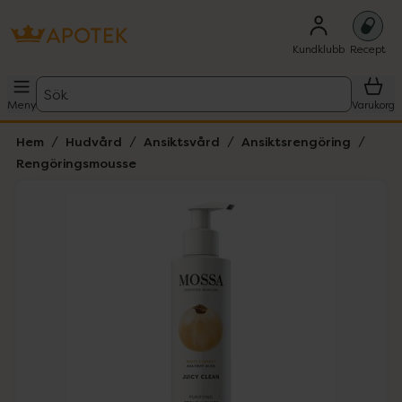
Kundklubb
Recept
Sök
Meny
Varukorg
Hem
Hudvård
Ansiktsvård
Ansiktsrengöring
Rengöringsmousse
Hoppa över Lista
Lista: . Innehåller 1 objekt.