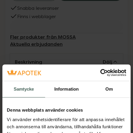
Snabba leveranser
Finns i webblager
Fler produkter från MOSSA
Aktuella erbjudanden
Beskrivning
Dölj
Cleansing Crème-Mousse är naturligt
rengörande och innehåller AHA-fruktsyror från
Samtycke
Information
Om
vita vinbär för en naturlig lyster och ren, fräsch
hud i ansiktet. Naturliga rengörande ämnen
tar skonsamt bort make-up utan att rubba
Denna webbplats använder cookies
hudens naturliga pH balans. Resultat: Rengör
Vi använder enhetsidentifierare för att anpassa innehållet
effektivt huden, lämnar den fräsch och med
och annonserna till användarna, tillhandahålla funktioner
lyster. pH neutral. Dermatologiskt testad /