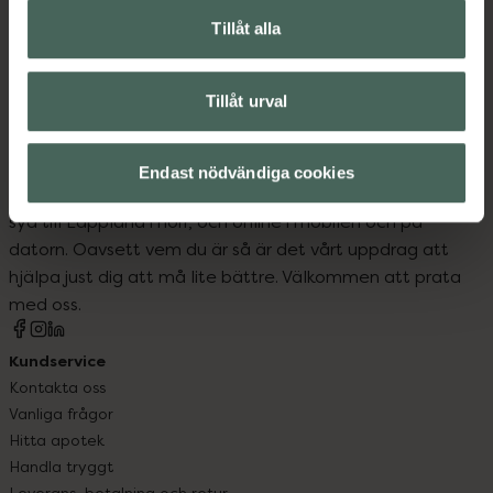
Tillåt alla
Hudvård
Rengöringsmousse
Tillåt urval
Endast nödvändiga cookies
Kronans Apotek finns här för dig. Du hittar oss från Skåne i
syd till Lappland i norr, och online i mobilen och på
datorn. Oavsett vem du är så är det vårt uppdrag att
hjälpa just dig att må lite bättre. Välkommen att prata
med oss.
Kundservice
Kontakta oss
Vanliga frågor
Hitta apotek
Handla tryggt
Leverans, betalning och retur