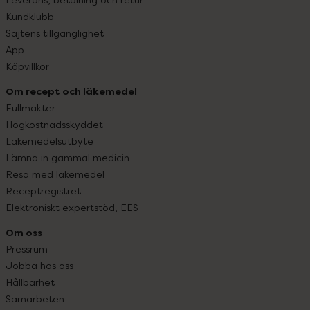
Kundklubb
Sajtens tillgänglighet
App
Köpvillkor
Om recept och läkemedel
Fullmakter
Högkostnadsskyddet
Läkemedelsutbyte
Lämna in gammal medicin
Resa med läkemedel
Receptregistret
Elektroniskt expertstöd, EES
Om oss
Pressrum
Jobba hos oss
Hållbarhet
Samarbeten