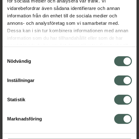
för sociala medier och analysera vår trafik. Vi
certifierad vegansk.
vidarebefordrar även sådana identifierare och annan
Jämförpris
0,84 kr
/
ml
information från din enhet till de sociala medier och
annons- och analysföretag som vi samarbetar med.
EAN:
04751009826653
Dessa kan i sin tur kombinera informationen med annan
Kategorier:
information som du har tillhandahållit eller som de har
Ansiktsrengöring
Ansiktsvård
Hudvård
samlat in när du har använt deras tjänster. Samtycke till
Rengöringsmousse
cookies är frivilligt och du kan när som helst ändra eller
Samtyckesval
återkalla ditt samtycke via webbplatsens
Nödvändig
cookieinställningar. Ett återkallat samtycke påverkar inte
Innehåll
Visa
lagligheten av behandling som skett innan återkallelsen.
Inställningar
Instruktioner
Visa
Statistik
Marknadsföring
Upptäck flera produkter inom
Ansiktsrengöring
Ansiktsvård