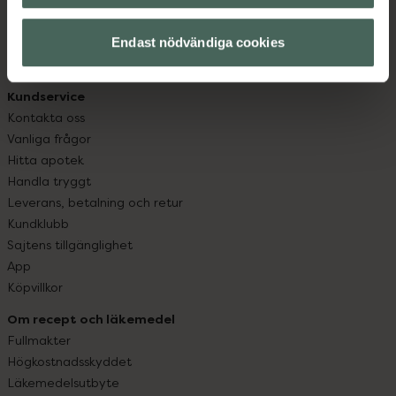
datorn. Oavsett vem du är så är det vårt uppdrag att
hjälpa just dig att må lite bättre. Välkommen att prata
Endast nödvändiga cookies
med oss.
Kundservice
Kontakta oss
Vanliga frågor
Hitta apotek
Handla tryggt
Leverans, betalning och retur
Kundklubb
Sajtens tillgänglighet
App
Köpvillkor
Om recept och läkemedel
Fullmakter
Högkostnadsskyddet
Läkemedelsutbyte