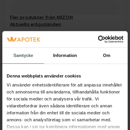
Fler produkter från MIZON
Aktuella erbjudanden
Beskrivning
Dölj
Samtycke
Information
Om
Face Mask
Den effektivt fuktgivande tygmasken
innehåller aloe vera, som lugnar och minskar
Denna webbplats använder cookies
hudens rodnad och irritabilitet.
Vi använder enhetsidentifierare för att anpassa innehållet
Jämförpris
1,70 kr
/
g
och annonserna till användarna, tillhandahålla funktioner
EAN:
08809663752255
för sociala medier och analysera vår trafik. Vi
Kategorier:
vidarebefordrar även sådana identifierare och annan
information från din enhet till de sociala medier och
Ansiktsmask
Ansiktsvård
Hudvård
K-Beauty
annons- och analysföretag som vi samarbetar med.
Dessa kan i sin tur kombinera informationen med annan