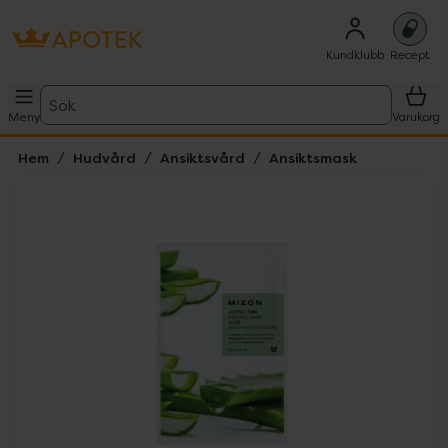
Kundklubb
Recept
Sök
Meny
Varukorg
Hem
Hudvård
Ansiktsvård
Ansiktsmask
Hoppa över Lista
Lista: . Innehåller 1 objekt.