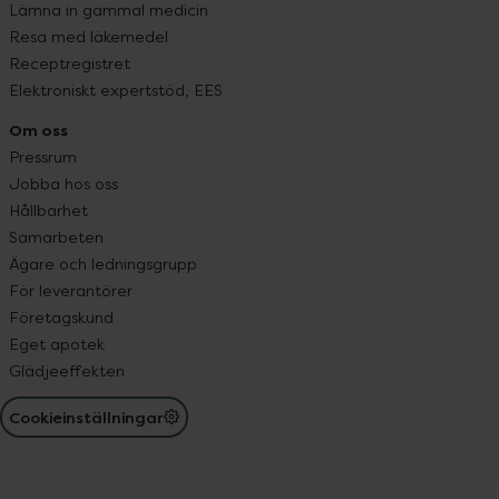
Lämna in gammal medicin
Resa med läkemedel
Receptregistret
Elektroniskt expertstöd, EES
Om oss
Pressrum
Jobba hos oss
Hållbarhet
Samarbeten
Ägare och ledningsgrupp
För leverantörer
Företagskund
Eget apotek
Glädjeeffekten
Cookieinställningar