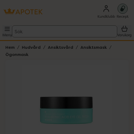
Kundklubb
Recept
Sök
Meny
Varukorg
Hem
Hudvård
Ansiktsvård
Ansiktsmask
Ögonmask
Hoppa över Lista
Lista: . Innehåller 4 objekt.