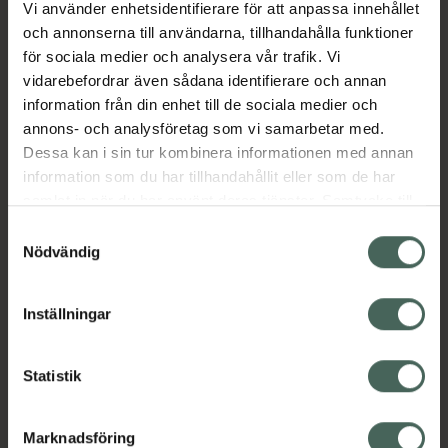
Vi använder enhetsidentifierare för att anpassa innehållet
återfuktning och ger en livlig hud. Formeln gör
och annonserna till användarna, tillhandahålla funktioner
att huden kan hålla kvar fukt runt ögonen.
för sociala medier och analysera vår trafik. Vi
Närande, lugnande och motståndskraftiga
vidarebefordrar även sådana identifierare och annan
effekter.
information från din enhet till de sociala medier och
Jämförpris
5,65 kr
/
st
annons- och analysföretag som vi samarbetar med.
EAN:
08809579273134
Dessa kan i sin tur kombinera informationen med annan
information som du har tillhandahållit eller som de har
Kategorier:
samlat in när du har använt deras tjänster. Samtycke till
Ansiktsmask
Ansiktsvård
Hudvård
K-Beauty
cookies är frivilligt och du kan när som helst ändra eller
Samtyckesval
Ögonkräm
Ögonmask
återkalla ditt samtycke via webbplatsens
Nödvändig
cookieinställningar. Ett återkallat samtycke påverkar inte
lagligheten av behandling som skett innan återkallelsen.
Innehåll
Visa
Inställningar
Instruktioner
Visa
Statistik
Marknadsföring