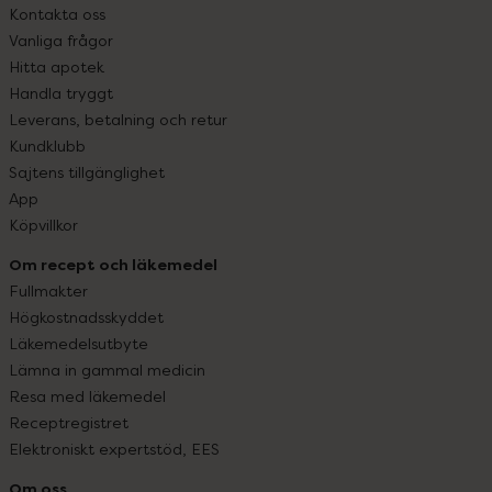
Kontakta oss
Vanliga frågor
Hitta apotek
Handla tryggt
Leverans, betalning och retur
Kundklubb
Sajtens tillgänglighet
App
Köpvillkor
Om recept och läkemedel
Fullmakter
Högkostnadsskyddet
Läkemedelsutbyte
Lämna in gammal medicin
Resa med läkemedel
Receptregistret
Elektroniskt expertstöd, EES
Om oss