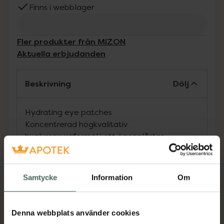
Finns i webblager
Fler produkter från MIZON
Aktuella erbjudanden
Beskrivning
Dölj
Hydrating eye patches
Koncentrerad högkvalitativ
hyaluronsyraformel i ett ögonplåster.
Intensivvård för huden under ögonen.
Svalkande känsla, lindrar trötthetstecken runt
ögonen. Vattenhaltig lösning med ett överflöd
Samtycke
Information
Om
av essens för intensivvård som maximerar
behandlingen i ytområdet. Styrkeboost i form
av ett plåster.
Denna webbplats använder cookies
Återfuktande effekt som upprätthåller