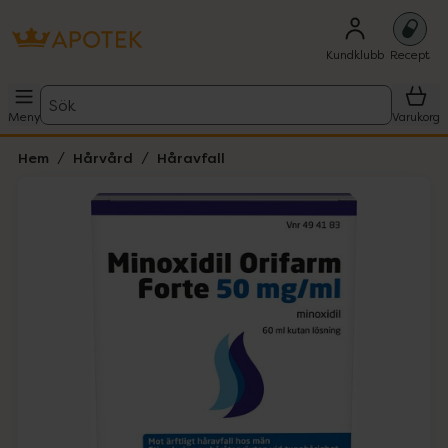
Kundklubb
Recept
Sök
Meny
Varukorg
Hem
Hårvård
Håravfall
Hoppa över Lista
Lista: . Innehåller 1 objekt.