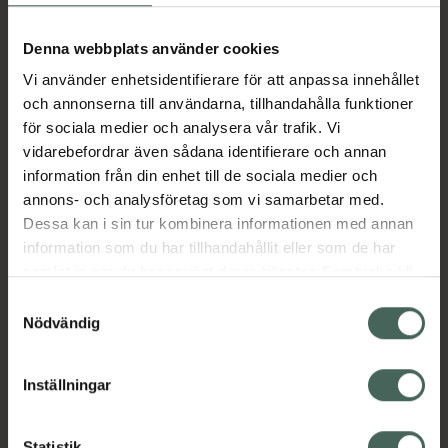
får även någon form av håråterväxt. Effekt av
behandlingen kan förväntas efter 2-8
Denna webbplats använder cookies
månader i vissa fall kortare eller längre tid.
Vi använder enhetsidentifierare för att anpassa innehållet
och annonserna till användarna, tillhandahålla funktioner
Du måste tala med läkare om symtomen
för sociala medier och analysera vår trafik. Vi
försämras eller inte förbättras inom 8
vidarebefordrar även sådana identifierare och annan
månader.
information från din enhet till de sociala medier och
Jämförpris
4816,67 kr
/
l
annons- och analysföretag som vi samarbetar med.
EAN:
07046264941836
Dessa kan i sin tur kombinera informationen med annan
information som du har tillhandahållit eller som de har
Kategorier:
samlat in när du har använt deras tjänster. Samtycke till
Håravfall
Håravfall för män
cookies är frivilligt och du kan när som helst ändra eller
Samtyckesval
Håravfall för män
Hårvård
Man
återkalla ditt samtycke via webbplatsens
Nödvändig
cookieinställningar. Ett återkallat samtycke påverkar inte
lagligheten av behandling som skett innan återkallelsen.
Innehåll
Visa
Inställningar
Statistik