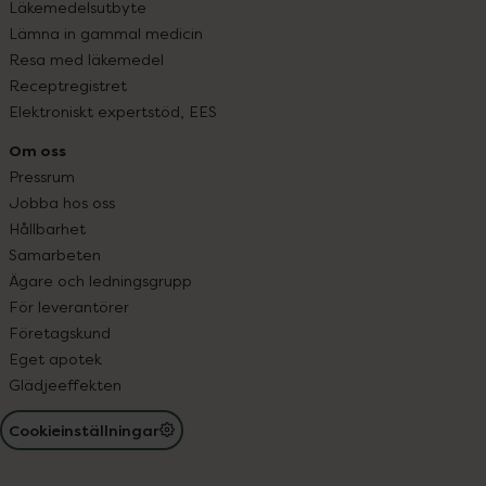
Läkemedelsutbyte
Lämna in gammal medicin
Resa med läkemedel
Receptregistret
Elektroniskt expertstöd, EES
Om oss
Pressrum
Jobba hos oss
Hållbarhet
Samarbeten
Ägare och ledningsgrupp
För leverantörer
Företagskund
Eget apotek
Glädjeeffekten
Cookieinställningar