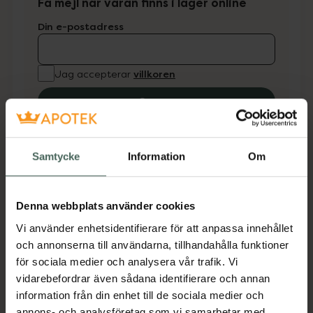
Få mejl när varan finns i lager online
Din e-postadress
villkoren
Jag accepterar
Spara
Fler produkter från Millu
Samtycke
Information
Om
Aktuella erbjudanden
Beskrivning
Dölj
Denna webbplats använder cookies
Vi använder enhetsidentifierare för att anpassa innehållet
Bomullsvante med mudd och tight passform
och annonserna till användarna, tillhandahålla funktioner
tillverkad i 100% bomull.
för sociala medier och analysera vår trafik. Vi
vidarebefordrar även sådana identifierare och annan
Jämförpris
8,25 kr
/
par
information från din enhet till de sociala medier och
EAN:
07350151950007
annons- och analysföretag som vi samarbetar med.