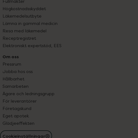
Fullmakter
Högkostnadsskyddet
Läkemedelsutbyte
Lämna in gammal medicin
Resa med läkemedel
Receptregistret
Elektroniskt expertstöd, EES
Om oss
Pressrum
Jobba hos oss
Hållbarhet
Samarbeten
Ägare och ledningsgrupp
För leverantörer
Företagskund
Eget apotek
Glädjeeffekten
Cookieinställningar