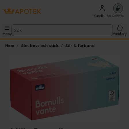
Kundklubb
Recept
Sök
Meny
Varukorg
Hem
Sår, bett och stick
Sår & förband
Hoppa över Lista
Lista: . Innehåller 1 objekt.