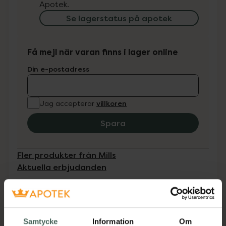
Apotek.
Se lagerstatus på apotek
Få mejl när varan finns i lager online
Din e-postadress
villkoren
Jag accepterar
Spara
Fler produkter från Mills
Aktuella erbjudanden
Beskrivning
Dölj
Samtycke
Information
Om