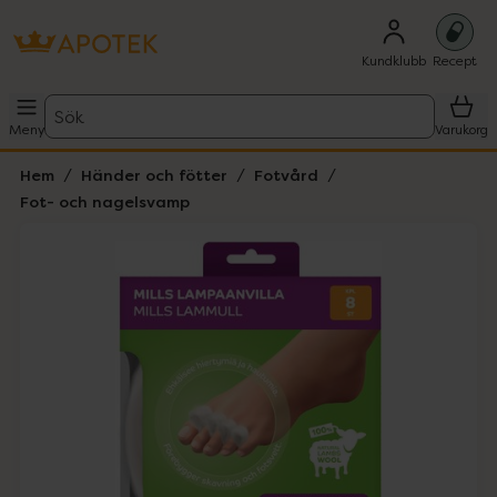
Kundklubb
Recept
Sök
Meny
Varukorg
Hem
Händer och fötter
Fotvård
Fot- och nagelsvamp
Hoppa över Lista
Lista: . Innehåller 1 objekt.