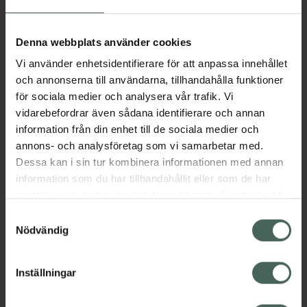
Tillverkaren garanterar genom
CE-märkning att produkten är
säker att använda och uppfyller
Denna webbplats använder cookies
gällande krav.
Vi använder enhetsidentifierare för att anpassa innehållet
och annonserna till användarna, tillhandahålla funktioner
100% renad lammull, som förebygger och
för sociala medier och analysera vår trafik. Vi
vårdar huden, absorberar fukt på fot och
vidarebefordrar även sådana identifierare och annan
mellan tår. Skyddar och värmer. Lämplig för
information från din enhet till de sociala medier och
personer med diabetes och fotsvamp.
annons- och analysföretag som vi samarbetar med.
Orsakar ej klåda.
Dessa kan i sin tur kombinera informationen med annan
Jämförpris
18,38 kr
/
st
information som du har tillhandahållit eller som de har
EAN:
06420611719087
samlat in när du har använt deras tjänster. Samtycke till
cookies är frivilligt och du kan när som helst ändra eller
Samtyckesval
Kategorier:
återkalla ditt samtycke via webbplatsens
Nödvändig
Fot- och nagelsvamp
Fotvård
cookieinställningar. Ett återkallat samtycke påverkar inte
Händer och fötter
lagligheten av behandling som skett innan återkallelsen.
Inställningar
Omdömen
Visa