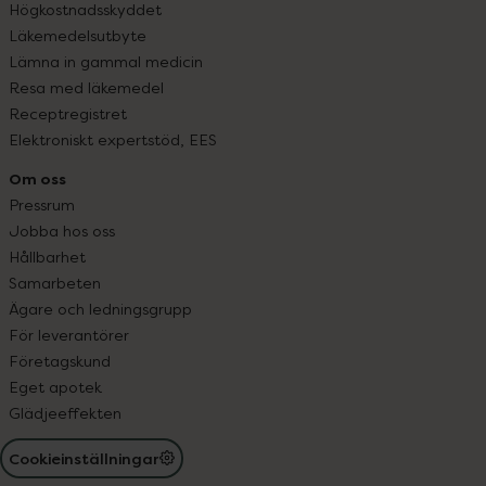
Högkostnadsskyddet
Läkemedelsutbyte
Lämna in gammal medicin
Resa med läkemedel
Receptregistret
Elektroniskt expertstöd, EES
Om oss
Pressrum
Jobba hos oss
Hållbarhet
Samarbeten
Ägare och ledningsgrupp
För leverantörer
Företagskund
Eget apotek
Glädjeeffekten
Cookieinställningar