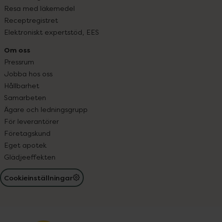
Resa med läkemedel
Receptregistret
Elektroniskt expertstöd, EES
Om oss
Pressrum
Jobba hos oss
Hållbarhet
Samarbeten
Ägare och ledningsgrupp
För leverantörer
Företagskund
Eget apotek
Glädjeeffekten
Cookieinställningar