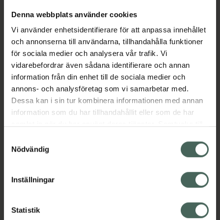
bipacksedeln innan användning.
Denna webbplats använder cookies
Metylcellulosa APL är ett receptfritt,
Vi använder enhetsidentifierare för att anpassa innehållet
apotekstillverkat läkemedel (extempore) i
och annonserna till användarna, tillhandahålla funktioner
form av ögondroppar. Den verksamma
för sociala medier och analysera vår trafik. Vi
substansen metylcellulosa verkar smörjande
vidarebefordrar även sådana identifierare och annan
och fuktighetsbevarande och används för att
information från din enhet till de sociala medier och
lindra torra, irriterade eller ansträngda ögon.
annons- och analysföretag som vi samarbetar med.
Dropparna bildar en skyddande film på ögats
Dessa kan i sin tur kombinera informationen med annan
yta och kan användas vid tillfälliga besvär
information som du har tillhandahållit eller som de har
med torrhet, till exempel vid torr inomhusluft,
samlat in när du har använt deras tjänster. Samtycke till
långvarigt bildskärmsarbete eller annan
cookies är frivilligt och du kan när som helst ändra eller
Samtyckesval
ögonirritation.
återkalla ditt samtycke via webbplatsens
Nödvändig
Jämförpris
111000 kr
/
l
cookieinställningar. Ett återkallat samtycke påverkar inte
lagligheten av behandling som skett innan återkallelsen.
EAN:
07322833341772
Inställningar
Kategorier:
Ögon och öron
Ögondroppar
Statistik