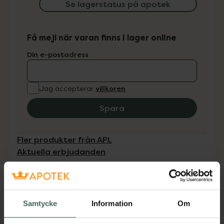
Se lagerstatus på apotek
Få mejl när varan finns i lager online
Din e-postadress
villkoren
Jag accepterar
Spara
Fler produkter från APL
Aktuella erbjudanden
Beskrivning
Dölj
Samtycke
Information
Om
Receptfritt läkemedel. Läs alltid