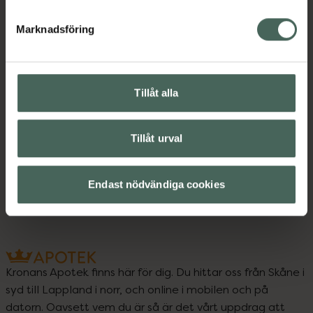
Innehåll
Visa
Marknadsföring
Instruktioner
Visa
Tillåt alla
Tillåt urval
Upptäck flera produkter inom
Ögon och öron
Ögondroppar
Endast nödvändiga cookies
Kronans Apotek finns här för dig. Du hittar oss från Skåne i
syd till Lappland i norr, och online i mobilen och på
datorn. Oavsett vem du är så är det vårt uppdrag att