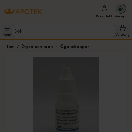
Kundklubb
Recept
Sök
Meny
Varukorg
Hem
Ögon och öron
Ögondroppar
Hoppa över Lista
Lista: . Innehåller 2 objekt.