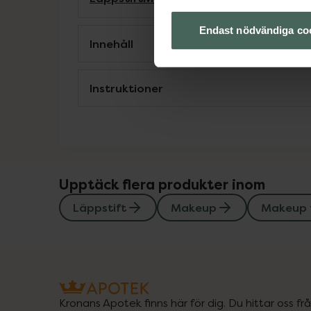
Endast nödvändiga co
Innehåll
Instruktioner
Upptäck flera produkter inom
Läppstift
Makeup
Makeup 
Kronans Apotek finns här för dig. Du hittar oss fr