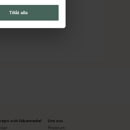
Tillåt alla
cept och läkemedel
Om oss
kter
Pressrum