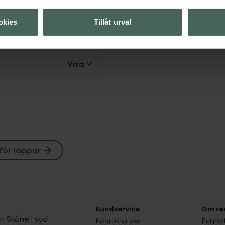
okies
Tillåt urval
Visa
Visa
för läppar
Kundservice
Om re
ån Skåne i syd
Kontakta oss
Fullma