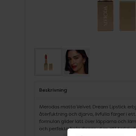
Beskrivning
Merodas matta Velvet Dream Lipstick erbj
återfuktning och djärva, livfulla färger i 
formulan glider lätt över läpparna och l
och perfekta hela dagen utan att torka ut