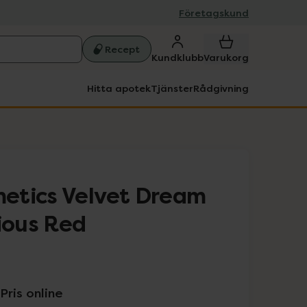
Företagskund
Recept
Kundklubb
Varukorg
Hitta apotek
Tjänster
Rådgivning
etics Velvet Dream
cious Red
Pris online