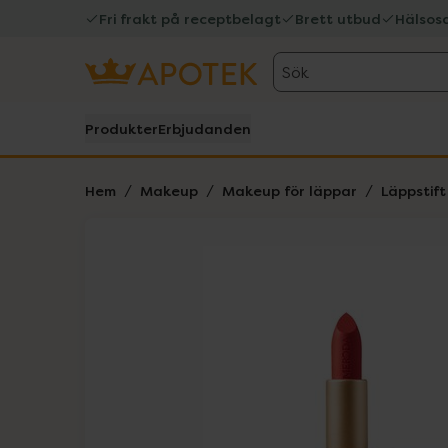
Fri frakt på receptbelagt
Brett utbud
Hälsos
Sök
Produkter
Erbjudanden
Hem
Makeup
Makeup för läppar
Läppstift
Hoppa över Lista
Lista: . Innehåller 2 objekt.