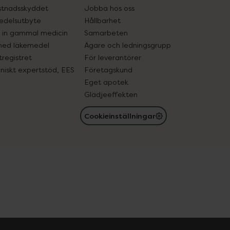
tnadsskyddet
Jobba hos oss
edelsutbyte
Hållbarhet
in gammal medicin
Samarbeten
med läkemedel
Ägare och ledningsgrupp
registret
För leverantörer
oniskt expertstöd, EES
Företagskund
Eget apotek
Glädjeeffekten
Cookieinställningar