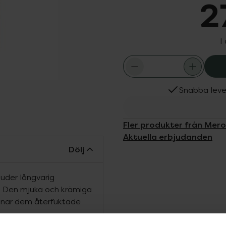
2
I
Snabba leve
Fler produkter från Mer
Aktuella erbjudanden
Dölj
uder långvarig
ett. Den mjuka och krämiga
ämnar dem återfuktade
.