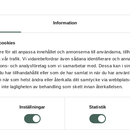
en utan att tappa färg
Information
 som passar alla
saka utslag och irritation.
cookies
e för att anpassa innehållet och annonserna till användarna, tillh
redienser så att läpparna
vår trafik. Vi vidarebefordrar även sådana identifierare och anna
ka ut.
nnons- och analysföretag som vi samarbetar med. Dessa kan i sin
har tillhandahållit eller som de har samlat in när du har använt 
an när som helst ändra eller återkalla ditt samtycke via webbplats
 vilket gör det lätt att
inte lagligheten av behandling som skett innan återkallelsen.
Inställningar
Statistik