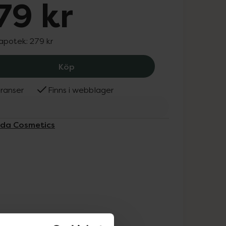
79 kr
 apotek:
279 kr
Meroda Cosmetics Velvet Dream Lipst
Köp
ranser
Finns i webblager
oda Cosmetics