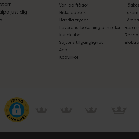
atorn.
Vanliga frågor
Högkos
lpa just dig
Hitta apotek
Läkem
s.
Handla tryggt
Lämna 
Leverans, betalning och retur
Resa 
Kundklubb
Recept
Sajtens tillgänglighet
Elektr
App
Köpvillkor