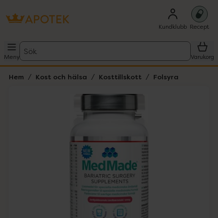
Kundklubb
Recept
Sök
Meny
Varukorg
Hem
Kost och hälsa
Kosttillskott
Folsyra
Hoppa över Lista
Lista: . Innehåller 1 objekt.