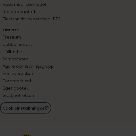
Resa med läkemedel
Receptregistret
Elektroniskt expertstöd, EES
Om oss
Pressrum
Jobba hos oss
Hållbarhet
Samarbeten
Ägare och ledningsgrupp
För leverantörer
Företagskund
Eget apotek
Glädjeeffekten
Cookieinställningar