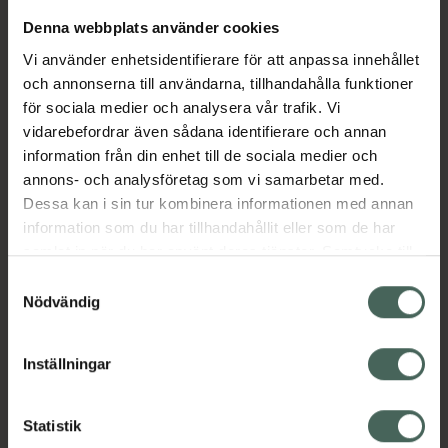
viktoperation (gastric bypass, gastric sleeve).
Denna webbplats använder cookies
Följer de Nordiska riktlinjerna för
supplementering efter bariatrisk kirurgi (2024).
Vi använder enhetsidentifierare för att anpassa innehållet
Innehåller skräddarsydda nivåer av bland
och annonserna till användarna, tillhandahålla funktioner
annat kalcium, järn, vitamin B12, folsyra och
för sociala medier och analysera vår trafik. Vi
vitamin D samt den rekommenderade dosen
vidarebefordrar även sådana identifierare och annan
av andra nödvändiga vitaminer och mineraler.
information från din enhet till de sociala medier och
Tabletten kan sväljas eller lösas upp i vätska.
annons- och analysföretag som vi samarbetar med.
Dessa kan i sin tur kombinera informationen med annan
Jämförpris
1,91 kr
/
st
information som du har tillhandahållit eller som de har
EAN:
07350058790297
samlat in när du har använt deras tjänster. Samtycke till
cookies är frivilligt och du kan när som helst ändra eller
Kategorier:
Samtyckesval
återkalla ditt samtycke via webbplatsens
Nödvändig
Barn och föräldrar
Folsyra
Folsyra
cookieinställningar. Ett återkallat samtycke påverkar inte
Kost och hälsa
Kosttillskott
Kosttillskott
lagligheten av behandling som skett innan återkallelsen.
Inställningar
Innehåll
Visa
Statistik