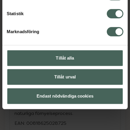
GROWTH FACTOR MINIPROTEIN™
För synlig reducering av djupa rynkor.
Statistik
Förbättrar synligt hudens struktur över tid
genom att stödja hudens naturliga processer
Marknadsföring
för kollagen, elastin och hyaluronsyra – för ett
mer ungdomligt utseende.
ATP PRECURSOR
Tillåt alla
Skyddar mot synliga hudskador. Stödjer
hudens energibärande molekyler och
optimerar de naturliga processerna som
Tillåt urval
bidrar till synlig hudföryngring.
AMINO ACIDS
Endast nödvändiga cookies
Bygger grunden för synlig hudföryngring.
Tillför byggstenarna som huden använder i sin
naturliga förnyelseprocess.
EAN:
00818625028725