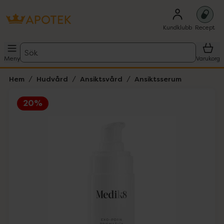
Kundklubb
Recept
Sök
Meny
Varukorg
Hem
Hudvård
Ansiktsvård
Ansiktsserum
20%
Hoppa över Lista
Lista: . Innehåller 3 objekt.