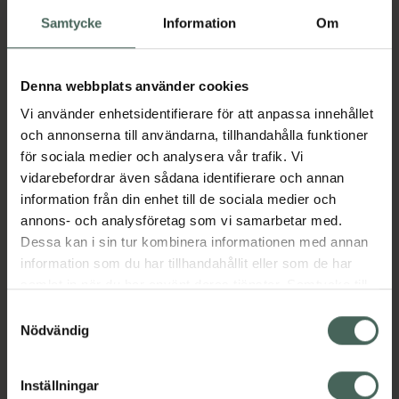
HUVUDINGREDIENSER
Samtycke
Information
Om
PRISMATIC PDRN
Förbättrad hudåterhämtning. En banbrytande
Denna webbplats använder cookies
vegansk PDRN med en stabil tetraedrisk
Vi använder enhetsidentifierare för att anpassa innehållet
struktur för optimal penetration. Består av
och annonserna till användarna, tillhandahålla funktioner
DNA-partiklar som stödjer hudens
för sociala medier och analysera vår trafik. Vi
återhämtning, hjälper till att lugna synlig
vidarebefordrar även sådana identifierare och annan
rodnad och ger en slätare och mer ungdomlig
information från din enhet till de sociala medier och
hud.
annons- och analysföretag som vi samarbetar med.
TRIPLE EXOSOME COMPLEX
Dessa kan i sin tur kombinera informationen med annan
information som du har tillhandahållit eller som de har
Synligt frisk och strålande hud. Utformat för
samlat in när du har använt deras tjänster. Samtycke till
att stödja hudens naturliga
cookies är frivilligt och du kan när som helst ändra eller
signaleringsprocesser, motståndskraft och
Samtyckesval
återkalla ditt samtycke via webbplatsens
återhämtning. Hjälper till att stärka
Nödvändig
cookieinställningar. Ett återkallat samtycke påverkar inte
hudbarriären och främjar en friskare och mer
lagligheten av behandling som skett innan återkallelsen.
strålande hud.
Inställningar