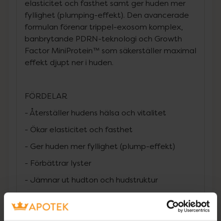
elasticitet och fasthet samt ger huden mer
fyllighet (plumping-effekt). Den avancerade
formulan förenar trippel-exosom komplex,
banbrytande PDRN-teknologi och Growth
Factor MiniProtein™ som säkerställer maximal
effekt djupt ner i huden.
FÖRDELAR
- Återställer hudens hälsa och vitalitet
- Ökar elasticitet och fasthet
- Ger huden mer fyllighet (plump-effekt)
- Förbättrar lyster
- Jämnar ut hudton och hudstruktur
- Reducerar synlig rodnad