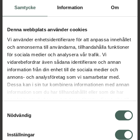
TEPRENONE: Bevisad klinisk effekt när det
Samtycke
Information
Om
gäller att stabilisera telomererna i huden,
vilketbidrar till att förlänga cellernas livslängd.
Förstärker hudens barriärfunktionpå naturligt
Denna webbplats använder cookies
sätt, vilket minskar hudens känslighet för yttre
Vi använder enhetsidentifierare för att anpassa innehållet
faktorer. I studierhar teprenone visat sig kunna
och annonserna till användarna, tillhandahålla funktioner
förlänga en cells livslängd med så mycketsom
för sociala medier och analysera vår trafik. Vi
en tredjedel.
vidarebefordrar även sådana identifierare och annan
information från din enhet till de sociala medier och
annons- och analysföretag som vi samarbetar med.
EKOLOGISKT SALVIAEXTRAKT: Ett effektivt
Dessa kan i sin tur kombinera informationen med annan
och lugnande ämne som hjälper till att minska
information som du har tillhandahållit eller som de har
blodflödet i ansiktshuden för att minska
samlat in när du har använt deras tjänster. Samtycke till
rodnad, inflammation och ömhet. Vegansk
cookies är frivilligt och du kan när som helst ändra eller
formula.
Samtyckesval
återkalla ditt samtycke via webbplatsens
Nödvändig
EAN:
00818625020859
cookieinställningar. Ett återkallat samtycke påverkar inte
Kategorier:
lagligheten av behandling som skett innan återkallelsen.
Inställningar