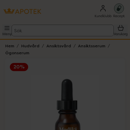
Kundklubb
Recept
Sök
Meny
Varukorg
Hem
Hudvård
Ansiktsvård
Ansiktsserum
Ögonserum
20%
Hoppa över Lista
Lista: . Innehåller 1 objekt.