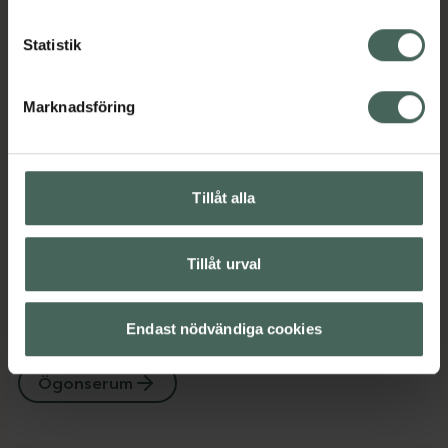
Ansiktsserum
Ansiktsvård
Hudvård
Premium hudvård
Ögonserum
Statistik
Innehåll
Visa
Marknadsföring
Instruktioner
Visa
Tillåt alla
Tillåt urval
Upptäck flera produkter inom
Ansiktsserum
Ansiktsvård
Endast nödvändiga cookies
Hudvård
Premium hudvård
Ögonserum