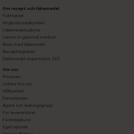
Om recept och läkemedel
Fullmakter
Högkostnadsskyddet
Läkemedelsutbyte
Lämna in gammal medicin
Resa med läkemedel
Receptregistret
Elektroniskt expertstöd, EES
Om oss
Pressrum
Jobba hos oss
Hållbarhet
Samarbeten
Ägare och ledningsgrupp
För leverantörer
Företagskund
Eget apotek
Glädjeeffekten