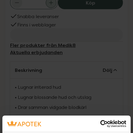
Medik8 Calmwis
Köp
Snabba leveranser
Finns i webblager
Fler produkter från Medik8
Aktuella erbjudanden
Beskrivning
Dölj
• Lugnar irriterad hud
• Lugnar blossande hud och utslag
• Drar samman vidgade blodkärl
• Ger högt skydd