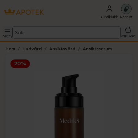
Kundklubb
Recept
Sök
Meny
Varukorg
Hem
Hudvård
Ansiktsvård
Ansiktsserum
20%
Hoppa över Lista
Lista: . Innehåller 4 objekt.