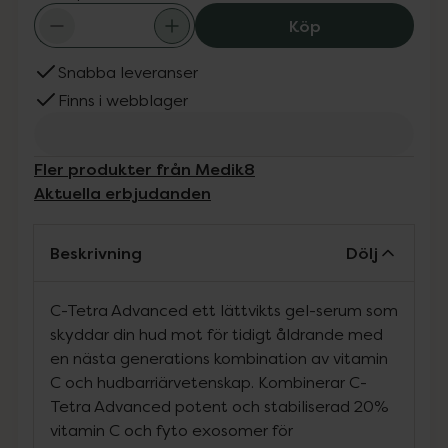
Medik8 C-Tetra
Köp
Snabba leveranser
Finns i webblager
Fler produkter från Medik8
Aktuella erbjudanden
Beskrivning
Dölj
C-Tetra Advanced ett lättvikts gel-serum som
skyddar din hud mot för tidigt åldrande med
en nästa generations kombination av vitamin
C och hudbarriärvetenskap. Kombinerar C-
Tetra Advanced potent och stabiliserad 20%
vitamin C och fyto exosomer för