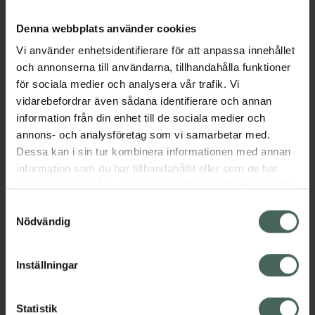
snabb leverans, detta kraftfulla extrakt är rikt
på proteiner, lipider och budbärarmolekyler
Denna webbplats använder cookies
för att hjälpa till att lugna och stödja
Vi använder enhetsidentifierare för att anpassa innehållet
hudbarriären. Detta tillskott innebär att vår
och annonserna till användarna, tillhandahålla funktioner
kraftfulla 20% vitamin C är så skonsam som
för sociala medier och analysera vår trafik. Vi
möjligt.
vidarebefordrar även sådana identifierare och annan
information från din enhet till de sociala medier och
annons- och analysföretag som vi samarbetar med.
Acetyl Zingerone
Dessa kan i sin tur kombinera informationen med annan
Fördel: Omni-antioxidant och vitamin C-
information som du har tillhandahållit eller som de har
förstärkareDenna innovativa antioxidant ger
samlat in när du har använt deras tjänster. Samtycke till
multifunktionellt försvar för maximal daglig
cookies är frivilligt och du kan när som helst ändra eller
Samtyckesval
antioxidant skydd mot miljöstress. Samtidigt
återkalla ditt samtycke via webbplatsens
Nödvändig
förstärker den specifikt fördelarna med THDA
cookieinställningar. Ett återkallat samtycke påverkar inte
för accelererade ljusningsresultat.
lagligheten av behandling som skett innan återkallelsen.
Inställningar
Hyaluronsyra
Statistik