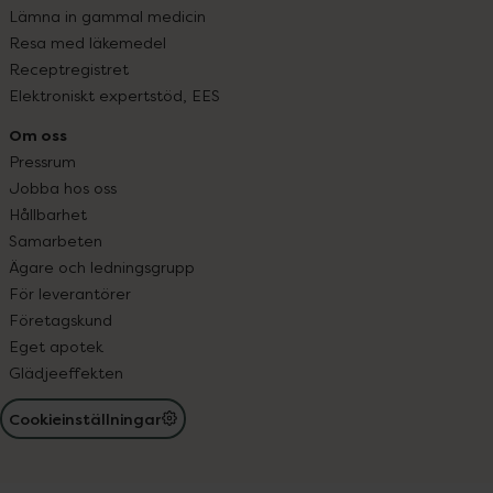
Lämna in gammal medicin
Resa med läkemedel
Receptregistret
Elektroniskt expertstöd, EES
Om oss
Pressrum
Jobba hos oss
Hållbarhet
Samarbeten
Ägare och ledningsgrupp
För leverantörer
Företagskund
Eget apotek
Glädjeeffekten
Cookieinställningar