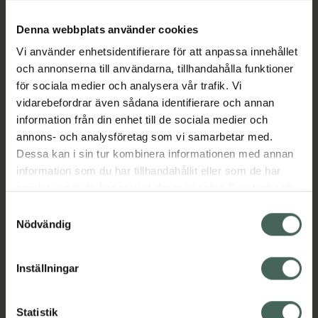
och kontrollera överflödig sebumproduktion
utan att torka ut huden.
Denna webbplats använder cookies
Vi använder enhetsidentifierare för att anpassa innehållet
Med sin lätta, lättabsorberade formula
och annonserna till användarna, tillhandahålla funktioner
hjälper serumet till att jämna ut hudens
för sociala medier och analysera vår trafik. Vi
struktur och förbättra hudtonen, vilket ger en
vidarebefordrar även sådana identifierare och annan
matt, frisk och mer refinad hud med minskad
information från din enhet till de sociala medier och
synlighet av porer vid regelbunden
annons- och analysföretag som vi samarbetar med.
användning.
Dessa kan i sin tur kombinera informationen med annan
Jämförpris
2,70 kr
/
ml
information som du har tillhandahållit eller som de har
samlat in när du har använt deras tjänster. Samtycke till
EAN:
08800256118892
cookies är frivilligt och du kan när som helst ändra eller
Samtyckesval
Kategorier:
återkalla ditt samtycke via webbplatsens
Nödvändig
Ansiktsserum
Ansiktsvård
Hudvård
K-Beauty
cookieinställningar. Ett återkallat samtycke påverkar inte
lagligheten av behandling som skett innan återkallelsen.
Inställningar
Omdömen
Visa
Statistik