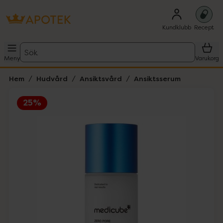
Kundklubb
Recept
Sök
Meny
Varukorg
Hem
Hudvård
Ansiktsvård
Ansiktsserum
25%
Hoppa över Lista
Lista: . Innehåller 2 objekt.