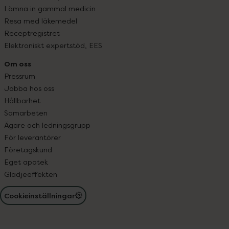
Lämna in gammal medicin
Resa med läkemedel
Receptregistret
Elektroniskt expertstöd, EES
Om oss
Pressrum
Jobba hos oss
Hållbarhet
Samarbeten
Ägare och ledningsgrupp
För leverantörer
Företagskund
Eget apotek
Glädjeeffekten
Cookieinställningar