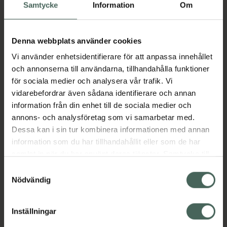
Samtycke
Information
Om
justerbara band ger den perfekta passformen.
Nedfällbara kupor för maximal hud mot hud-
kontakt med ditt barn. Huden blir känsligare
Denna webbplats använder cookies
under graviditeten, våra bygel- och sömlösa
plagg förhindrar tryck på känsliga områden.
Vi använder enhetsidentifierare för att anpassa innehållet
Materialet är certifierat enligt Oeko-Tex®
och annonserna till användarna, tillhandahålla funktioner
standard 100 och kan tvättas i maskin i upp till
för sociala medier och analysera vår trafik. Vi
60 ºC.
vidarebefordrar även sådana identifierare och annan
information från din enhet till de sociala medier och
Tillverkad av: Huvuddel: 86 % nylon, 14 %
annons- och analysföretag som vi samarbetar med.
spandex. Nedre band: 86 % nylon, 14 %
Dessa kan i sin tur kombinera informationen med annan
spandex. Foder av skuminlägg: 100 %
information som du har tillhandahållit eller som de har
polyester. Skum: 100 % polyuretanF
samlat in när du har använt deras tjänster. Samtycke till
inns i svart och vit i S-XXL
cookies är frivilligt och du kan när som helst ändra eller
Samtyckesval
återkalla ditt samtycke via webbplatsens
Nödvändig
Jämförpris
449 kr
/
st
cookieinställningar. Ett återkallat samtycke påverkar inte
EAN:
07612367081023
lagligheten av behandling som skett innan återkallelsen.
Inställningar
Kategorier: