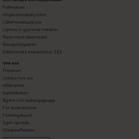
Fullmakter
Högkostnadsskyddet
Läkemedelsutbyte
Lämna in gammal medicin
Resa med läkemedel
Receptregistret
Elektroniskt expertstöd, EES
Om oss
Pressrum
Jobba hos oss
Hållbarhet
Samarbeten
Ägare och ledningsgrupp
För leverantörer
Företagskund
Eget apotek
Glädjeeffekten