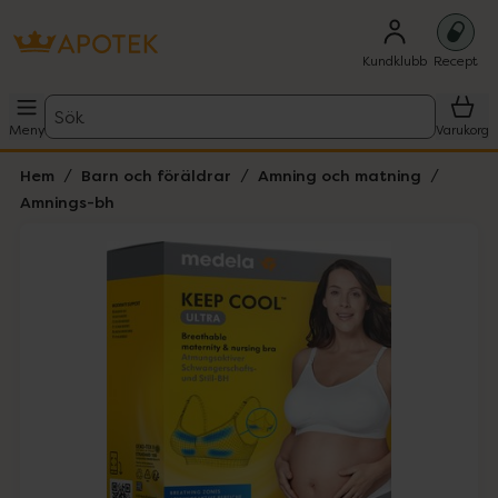
Kundklubb
Recept
Sök
Meny
Varukorg
Hem
Barn och föräldrar
Amning och matning
Amnings-bh
Hoppa över Lista
Lista: . Innehåller 2 objekt.