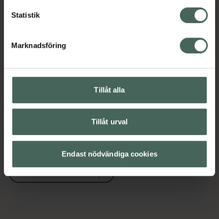
Amning och matning
Amnings-bh
Statistik
Barn och föräldrar
Marknadsföring
Innehåll
Visa
Instruktioner
Visa
Tillåt alla
Tillåt urval
Upptäck flera produkter inom
Amning och matning
Amnings-bh
Endast nödvändiga cookies
Barn och föräldrar