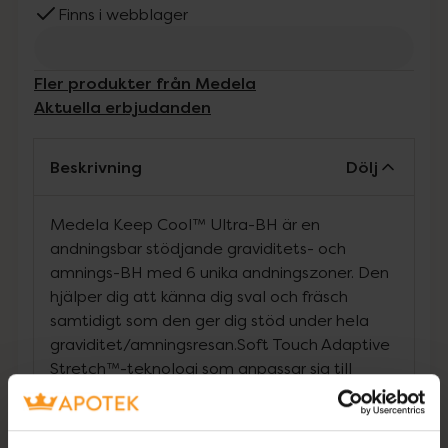
Finns i webblager
Fler produkter från Medela
Aktuella erbjudanden
Beskrivning
Dölj
Medela Keep Cool™ Ultra-BH är en
andningsbar stödjande graviditets- och
amnings-BH med 6 unika andningszoner. Den
hjälper dig att känna dig sval och fräsch
samtidigt som den ger dig stöd under hela
graviditet/amningsresan.Soft Touch Adaptive
Stretch™-teknologi som anpassar sig till
kroppsförändringar under
graviditeten.Perforerade skuminlägg för extra
andningsförmåga och diskretion. Enkelt