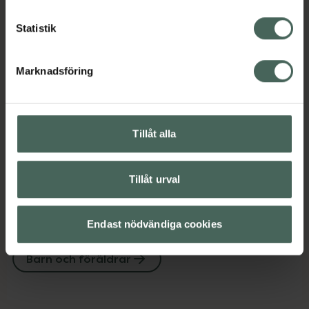
Amning och matning
Amnings-bh
Statistik
Barn och föräldrar
Marknadsföring
Innehåll
Visa
Instruktioner
Visa
Tillåt alla
Tillåt urval
Upptäck flera produkter inom
Endast nödvändiga cookies
Amning och matning
Amnings-bh
Barn och föräldrar