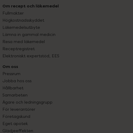
Om recept och läkemedel
Fullmakter
Högkostnadsskyddet
Läkemedelsutbyte
Lämna in gammal medicin
Resa med läkemedel
Receptregistret
Elektroniskt expertstöd, EES
Om oss
Pressrum
Jobba hos oss
Hållbarhet
Samarbeten
Ägare och ledningsgrupp
För leverantörer
Företagskund
Eget apotek
Glädjeeffekten