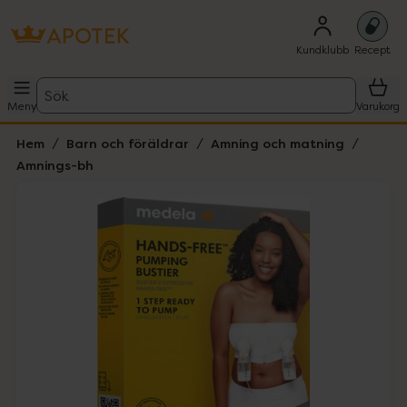
Kundklubb
Recept
Sök
Meny
Varukorg
Hem
Barn och föräldrar
Amning och matning
Amnings-bh
Hoppa över Lista
Lista: . Innehåller 1 objekt.