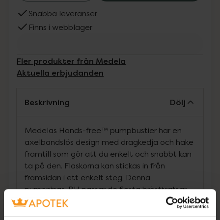
Snabba leveranser
Finns i webblager
Fler produkter från Medela
Aktuella erbjudanden
Beskrivning
Dölj
Medelas Hands-free™ pumpbustier har en
axelbandslös design med dragkedja och hake
framtill som gör att du enkelt och snabbt kan
ta på den. Flaskorna kan stickas in från
framsidan i ett enkelt steg. Denna
pumpnings-BH passar de flesta brösttrattar
och täcker bröstvårtan helt, så att
pumpningen blir mer diskret. Medela Hands-