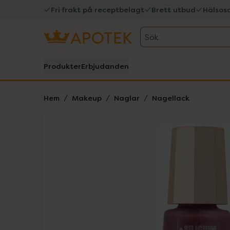
Fri frakt på receptbelagt
Brett utbud
Hälsos
Sök
Produkter
Erbjudanden
Hem
Makeup
Naglar
Nagellack
Hoppa över Lista
Lista: . Innehåller 1 objekt.