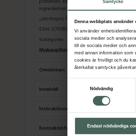
planeten, så nagellacken formuleras end
Samtycke
ingredienser.
Jämförpris
13,80 kr
/
ml
Denna webbplats använder 
EAN:
07618900964464
Vi använder enhetsidentifierar
sociala medier och analysera 
Kategorier:
till de sociala medier och a
Makeup
Nagellack
Naglar
Naglar
med annan information som du 
cookies är frivilligt och du k
återkallat samtycke påverkar 
Omdömen
Samtyckesval
Innehåll
Nödvändig
Instruktioner
Endast nödvändiga co
Kontaktinfo tillverkare