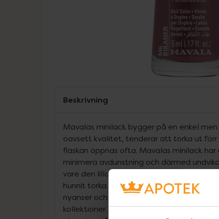
Beskrivning
Mavalas minilack bygger på en enkel men g
oavsett kvalitet, tenderar att torka ut förr 
flaskan öppnas ofta. Mavalas minilack har 
minimera avdunstning och därmed undvika
vare den lilla storleken använder man hela
hunnit torka i flaskan. Minilacken kommer i 
nyanser och varje år kommer nya färger i fo
kollektioner. Mavala bryr sig om både sin