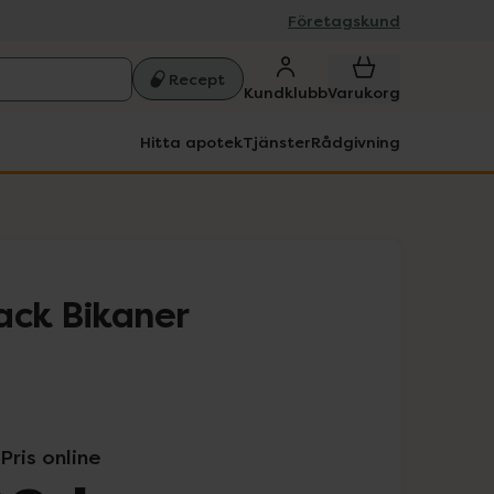
Företagskund
Recept
Kundklubb
Varukorg
Hitta apotek
Tjänster
Rådgivning
ack Bikaner
Pris online