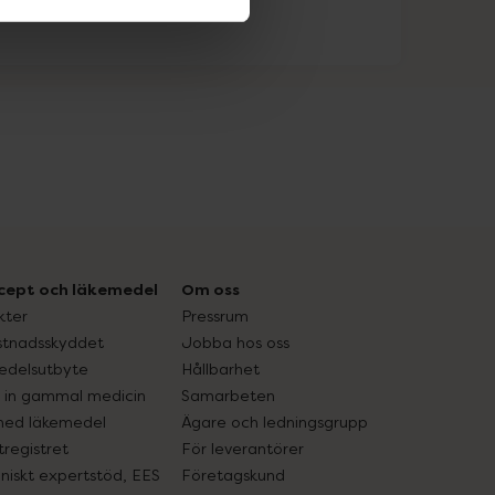
cept och läkemedel
Om oss
kter
Pressrum
tnadsskyddet
Jobba hos oss
edelsutbyte
Hållbarhet
in gammal medicin
Samarbeten
med läkemedel
Ägare och ledningsgrupp
registret
För leverantörer
oniskt expertstöd, EES
Företagskund