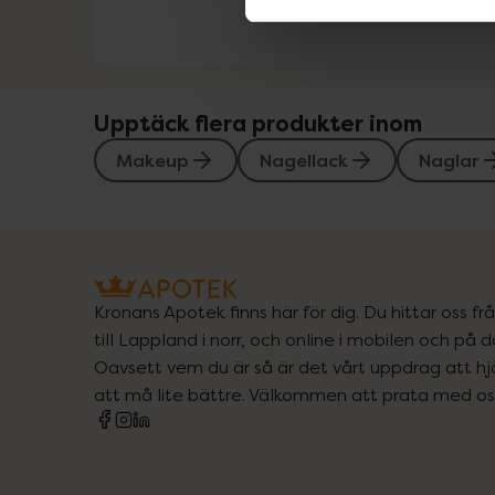
Upptäck flera produkter inom
Makeup
Nagellack
Naglar
Kronans Apotek finns här för dig. Du hittar oss fr
till Lappland i norr, och online i mobilen och på d
Oavsett vem du är så är det vårt uppdrag att hjä
att må lite bättre. Välkommen att prata med os