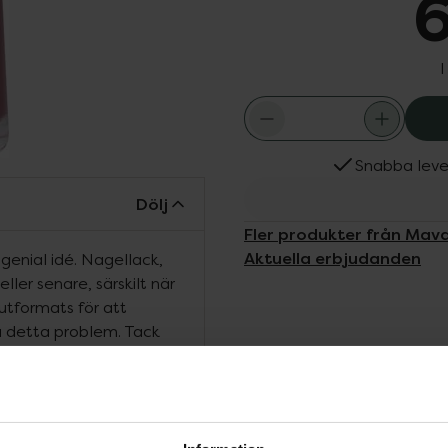
6
I
Snabba leve
Dölj
Fler produkter från Mav
Aktuella erbjudanden
enial idé. Nagellack,
eller senare, särskilt när
utformats för att
 detta problem. Tack
 innehållet innan lacket
ett brett utbud av olika
rm av flera olika
a konsumenters hälsa och