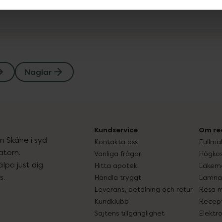
Naglar
Kundservice
Om re
ån Skåne i syd
Kontakta oss
Fullma
atorn.
Vanliga frågor
Högkos
lpa just dig
Hitta apotek
Läkem
s.
Handla tryggt
Lämna 
Leverans, betalning och retur
Resa 
Kundklubb
Recept
Sajtens tillgänglighet
Elektr