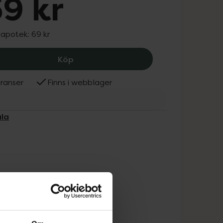
9 kr
 apotek:
69 kr
Mavala Minilack Bikaner, 69 kr.
Köp
ranser
Finns i webblager
ala