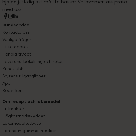
hjälpa just dig att må lite bättre. Välkommen att prata
med oss.
Kundservice
Kontakta oss
Vanliga frågor
Hitta apotek
Handla tryggt
Leverans, betalning och retur
Kundklubb
Sajtens tillgänglighet
App
Köpvillkor
Om recept och läkemedel
Fullmakter
Högkostnadsskyddet
Läkemedelsutbyte
Lämna in gammal medicin