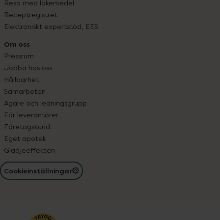
Resa med läkemedel
Receptregistret
Elektroniskt expertstöd, EES
Om oss
Pressrum
Jobba hos oss
Hållbarhet
Samarbeten
Ägare och ledningsgrupp
För leverantörer
Företagskund
Eget apotek
Glädjeeffekten
Cookieinställningar