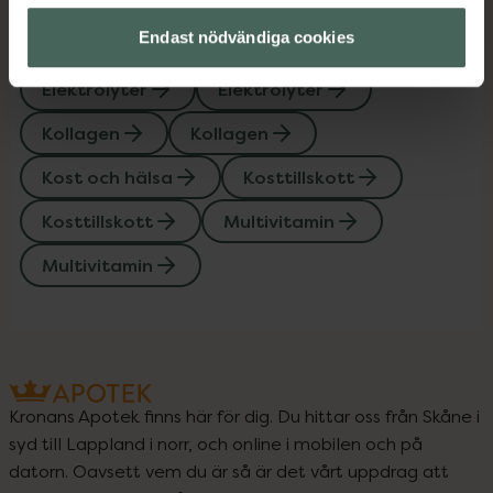
Endast nödvändiga cookies
Upptäck flera produkter inom
Elektrolyter
Elektrolyter
Kollagen
Kollagen
Kost och hälsa
Kosttillskott
Kosttillskott
Multivitamin
Multivitamin
Kronans Apotek finns här för dig. Du hittar oss från Skåne i
syd till Lappland i norr, och online i mobilen och på
datorn. Oavsett vem du är så är det vårt uppdrag att