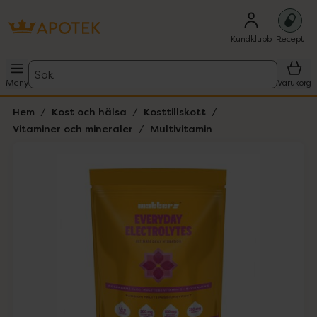
Kundklubb
Recept
Sök
Meny
Varukorg
Hem
Kost och hälsa
Kosttillskott
Vitaminer och mineraler
Multivitamin
Hoppa över Lista
Lista: . Innehåller 1 objekt.