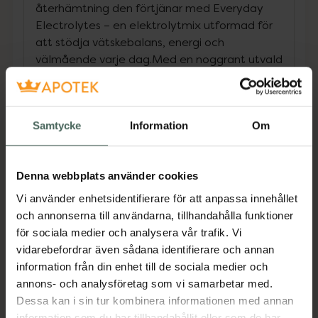
återhämtning den förtjänar med Everyday
Electrolytes – en elektrolytmix utformad för
att stödja vätskebalans, energi och
välmående varje dag.Med en noggrant utvald
sammansättning av natrium, kalium, kalcium
och magnesium från naturligt havssalt, samt
kokosvattenextrakt, hjälper Matter’s
Samtycke
Information
Om
Everyday Electrolytes din kropp att återfukta
sig på bästa sätt. Oavsett om du tränar,
svettas i solen eller bara behöver en extra
Denna webbplats använder cookies
boost av elektrolyter, är detta din perfekta
följeslagare.Dessutom innehåller blandningen
Vi använder enhetsidentifierare för att anpassa innehållet
marint kollagen, C-vitamin, hyaluronsyra och
och annonserna till användarna, tillhandahålla funktioner
biotin – kraftfulla ingredienser som bland
för sociala medier och analysera vår trafik. Vi
annat stärker hår, hud och naglar. För en extra
vidarebefordrar även sådana identifierare och annan
hälsofördel är den även berikad med
information från din enhet till de sociala medier och
äppelcidervinäger och inulin från
annons- och analysföretag som vi samarbetar med.
cikoriarot.Naturligt smaksatt, utan
Dessa kan i sin tur kombinera informationen med annan
konstgjorda sötningsmedel eller tillsatser.
information som du har tillhandahållit eller som de har