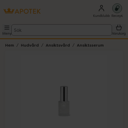
Kundklubb
Recept
Sök
Meny
Varukorg
Hem
Hudvård
Ansiktsvård
Ansiktsserum
Hoppa över Lista
Lista: . Innehåller 2 objekt.