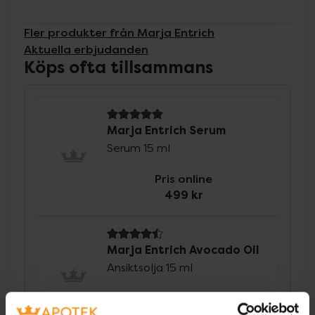
Fler produkter från Marja Entrich
Aktuella erbjudanden
Köps ofta tillsammans
5 av 5 i omdöme
Marja Entrich Serum
Serum 15 ml
Pris online
499 kr
4.5 av 5 i omdöme
Marja Entrich Avocado Oil
Ansiktsolja 15 ml
Pris online
349 kr