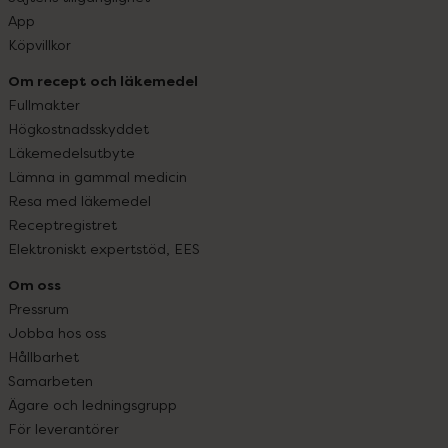
App
Köpvillkor
Om recept och läkemedel
Fullmakter
Högkostnadsskyddet
Läkemedelsutbyte
Lämna in gammal medicin
Resa med läkemedel
Receptregistret
Elektroniskt expertstöd, EES
Om oss
Pressrum
Jobba hos oss
Hållbarhet
Samarbeten
Ägare och ledningsgrupp
För leverantörer