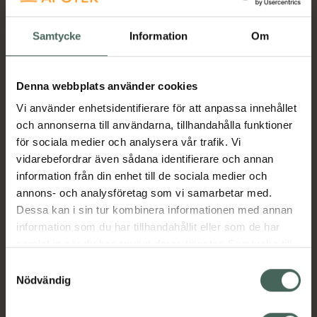
Köp båda för
:
848 kr
Samtycke
Information
Om
Köp båda
Denna webbplats använder cookies
Vi använder enhetsidentifierare för att anpassa innehållet
Beskrivning
Dölj
och annonserna till användarna, tillhandahålla funktioner
för sociala medier och analysera vår trafik. Vi
Ett mycket potent ansiktsserum med
vidarebefordrar även sådana identifierare och annan
hyaluronsyra som ger suverän återfuktning,
information från din enhet till de sociala medier och
gör huden fyllig, silkeslen och strålande. De
annons- och analysföretag som vi samarbetar med.
återfuktande molekylerna hjälper huden att
Dessa kan i sin tur kombinera informationen med annan
behålla fukt. För alla hudtyper, perfekt för torr
information som du har tillhandahållit eller som de har
hud som behöver extra fukt, använd både
samlat in när du har använt deras tjänster. Samtycke till
dag och natt. 100% vegan.
cookies är frivilligt och du kan när som helst ändra eller
Samtyckesval
återkalla ditt samtycke via webbplatsens
Jämförpris
33,27 kr
/
ml
Nödvändig
cookieinställningar. Ett återkallat samtycke påverkar inte
EAN:
07350142236854
lagligheten av behandling som skett innan återkallelsen.