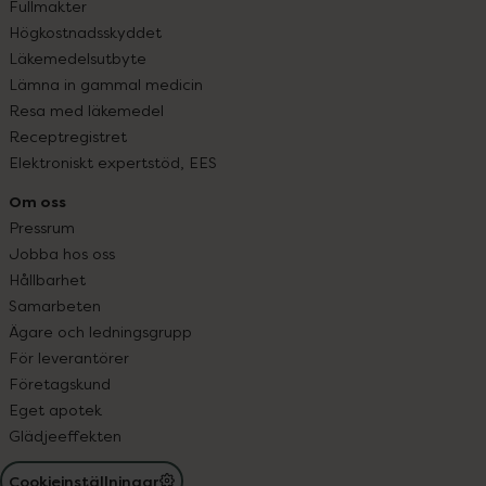
Fullmakter
Högkostnadsskyddet
Läkemedelsutbyte
Lämna in gammal medicin
Resa med läkemedel
Receptregistret
Elektroniskt expertstöd, EES
Om oss
Pressrum
Jobba hos oss
Hållbarhet
Samarbeten
Ägare och ledningsgrupp
För leverantörer
Företagskund
Eget apotek
Glädjeeffekten
Cookieinställningar