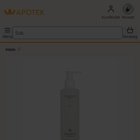
Kundklubb
Recept
Sök
Meny
Varukorg
Hem
Hoppa över Lista
Lista: . Innehåller 1 objekt.