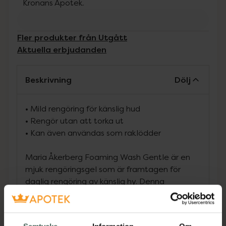
Kronans Apotek.
Fler produkter från Utgått
Aktuella erbjudanden
Beskrivning
Dölj
•
Mild rengöring för känslig hud
•
Rengör utan att torka ut
•
Kan även användas som raklödder
Maria Åkerberg Foaming Wash Gentle är en
mjuk rengöringsgel som är framtagen för
daglig rengöring av känslig hy. Denna
rengöringsgel för ansiktet har en lätt
löddrande konsistens som rengör huden
skonsamt och hjälper till att bevara hudens