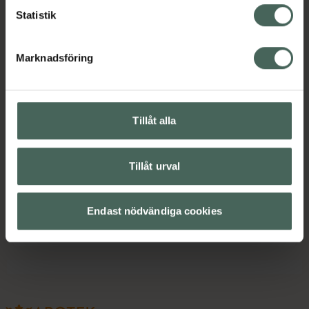
passar bra för dig som vill ha en mild och
Statistik
vårdande rengöring i din dagliga
hudvårdsrutin.
Marknadsföring
Jämförpris
1,40 kr
/
ml
EAN:
07340020108991
Kategorier:
Tillåt alla
Innehåll
Visa
Tillåt urval
Instruktioner
Visa
Endast nödvändiga cookies