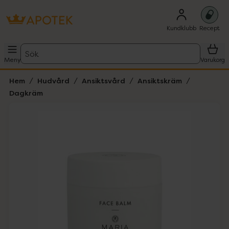
Kundklubb
Recept
Sök
Meny
Varukorg
Hem
Hudvård
Ansiktsvård
Ansiktskräm
Dagkräm
Hoppa över Lista
Lista: . Innehåller 1 objekt.