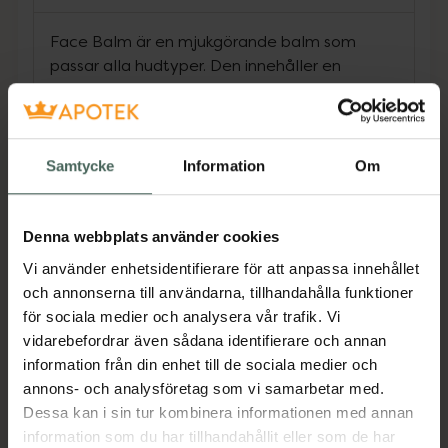
Face Balm är en mjukgörande balm som
passar alla hudtyper. Den innehåller en
näringsrik sammansättning av växtoljor och
eteriska oljor som kapslar in fukt i huden och
skyddar från yttre påfrestningar såsom kyla
och vind.
Samtycke
Information
Om
Innehåller eterisk olja av Ros, destillerad av
rosenblad, som verkar regenererande och
Denna webbplats använder cookies
ökar den fuktbevarande effekten. Rena
Vi använder enhetsidentifierare för att anpassa innehållet
växtoljor av Nyponfrö, Gurkört, Jojoba, samt
och annonserna till användarna, tillhandahålla funktioner
Squalane av Olivolja ökar fukthalten i huden
för sociala medier och analysera vår trafik. Vi
och förbättrar motståndskraften.
vidarebefordrar även sådana identifierare och annan
Nyponfröolja hjälper huden att nyskapas och
information från din enhet till de sociala medier och
används för att behandla pigmentfläckar.
annons- och analysföretag som vi samarbetar med.
Gurkörtsolja ökar cellernas syreupptagning
Dessa kan i sin tur kombinera informationen med annan
och motståndskraft samt förebygger torr hud.
information som du har tillhandahållit eller som de har