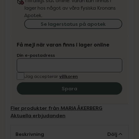
Tillfälligt slut online. Varan kan finnas i
lager hos något av våra fysiska Kronans
Apotek.
Se lagerstatus på apotek
Få mejl när varan finns i lager online
Din e-postadress
villkoren
Jag accepterar
Spara
Fler produkter från MARIA ÅKERBERG
Aktuella erbjudanden
Beskrivning
Dölj