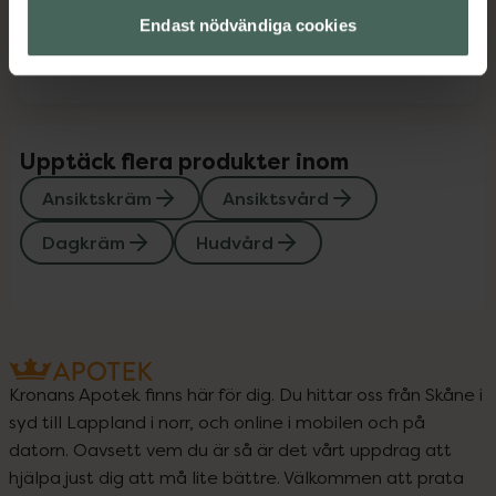
Endast nödvändiga cookies
Instruktioner
Visa
Upptäck flera produkter inom
Ansiktskräm
Ansiktsvård
Dagkräm
Hudvård
Kronans Apotek finns här för dig. Du hittar oss från Skåne i
syd till Lappland i norr, och online i mobilen och på
datorn. Oavsett vem du är så är det vårt uppdrag att
hjälpa just dig att må lite bättre. Välkommen att prata