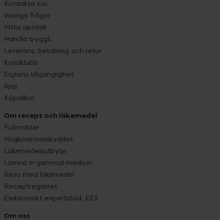
Kontakta oss
Vanliga frågor
Hitta apotek
Handla tryggt
Leverans, betalning och retur
Kundklubb
Sajtens tillgänglighet
App
Köpvillkor
Om recept och läkemedel
Fullmakter
Högkostnadsskyddet
Läkemedelsutbyte
Lämna in gammal medicin
Resa med läkemedel
Receptregistret
Elektroniskt expertstöd, EES
Om oss