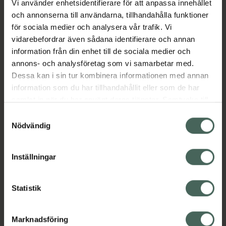
Vi använder enhetsidentifierare för att anpassa innehållet
vårt sortiment, vilka innehåller sheasmör. Det
och annonserna till användarna, tillhandahålla funktioner
väldoftande Vaniljextraktet kommer från
för sociala medier och analysera vår trafik. Vi
giftfria orkidéodlingar på Madagaskar. Sodium
vidarebefordrar även sådana identifierare och annan
Levulinate från Ris och Sodium Anisate från
information från din enhet till de sociala medier och
Basilika är vårdande och bakteriedödande.
annons- och analysföretag som vi samarbetar med.
Produkten är naturligt självkonserverande.
Dessa kan i sin tur kombinera informationen med annan
Jämförpris
0,92 kr
/
ml
information som du har tillhandahållit eller som de har
samlat in när du har använt deras tjänster. Samtycke till
EAN:
07340020105679
cookies är frivilligt och du kan när som helst ändra eller
Samtyckesval
Kategorier:
återkalla ditt samtycke via webbplatsens
Nödvändig
Bodylotion
Hudvård
Kroppsvård
cookieinställningar. Ett återkallat samtycke påverkar inte
lagligheten av behandling som skett innan återkallelsen.
Inställningar
Innehåll
Visa
Statistik
Instruktioner
Visa
Marknadsföring