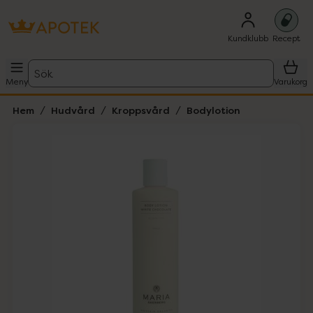
Kundklubb
Recept
Sök
Meny
Varukorg
Hem
Hudvård
Kroppsvård
Bodylotion
Hoppa över Lista
Lista: . Innehåller 1 objekt.