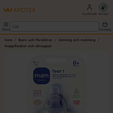
Kundklubb
Recept
Sök
Meny
Varukorg
Hem
Barn och föräldrar
Amning och matning
Nappflaskor och dinappar
Hoppa över Lista
Lista: . Innehåller 1 objekt.