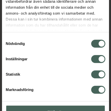
vidarebefordrar även sådana identifierare och annan
Nappflaskor och dinappar
information från din enhet till de sociala medier och
annons- och analysföretag som vi samarbetar med.
Dessa kan i sin tur kombinera informationen med annan
Omdömen
Visa
information som du har tillhandahållit eller som de har
samlat in när du har använt deras tjänster. Samtycke till
cookies är frivilligt och du kan när som helst ändra eller
Innehåll
Visa
Samtyckesval
återkalla ditt samtycke via webbplatsens
Nödvändig
cookieinställningar. Ett återkallat samtycke påverkar inte
Instruktioner
Visa
lagligheten av behandling som skett innan återkallelsen.
Inställningar
Statistik
Upptäck flera produkter inom
Marknadsföring
Amning och matning
Barn och föräldrar
Nappflaskor och dinappar