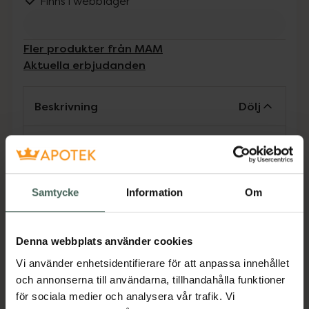
Finns i webblager
Fler produkter från MAM
Aktuella erbjudanden
Beskrivning
Dölj
Dinapp med silkeslen silikon, MAM SkinSoft,
vars yta påminner om mammas hud och gör
det lätt att växla mellan amning och flaska.
Samtycke
Information
Om
Storlek 1 är för bröstmjölk. Passar alla flaskor
från MAM.
Jämförpris
41,50 kr
/
st
Denna webbplats använder cookies
EAN:
07392855122147
Vi använder enhetsidentifierare för att anpassa innehållet
och annonserna till användarna, tillhandahålla funktioner
Kategorier:
för sociala medier och analysera vår trafik. Vi
Amning och matning
Barn och föräldrar