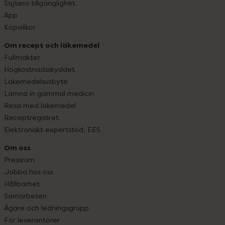
Sajtens tillgänglighet
App
Köpvillkor
Om recept och läkemedel
Fullmakter
Högkostnadsskyddet
Läkemedelsutbyte
Lämna in gammal medicin
Resa med läkemedel
Receptregistret
Elektroniskt expertstöd, EES
Om oss
Pressrum
Jobba hos oss
Hållbarhet
Samarbeten
Ägare och ledningsgrupp
För leverantörer