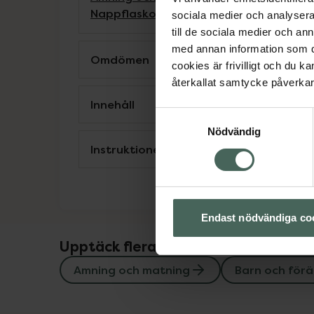
Nappflaskor och dinappar
sociala medier och analysera 
till de sociala medier och a
med annan information som du 
Omdömen
cookies är frivilligt och du k
återkallat samtycke påverkar 
Innehåll
Samtyckesval
Nödvändig
Instruktioner
Endast nödvändiga co
Upptäck flera produkter inom
Amning och matning
Barn och förä