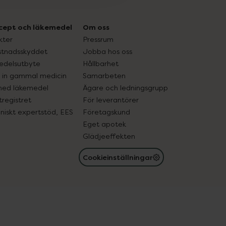
cept och läkemedel
Om oss
kter
Pressrum
tnadsskyddet
Jobba hos oss
edelsutbyte
Hållbarhet
in gammal medicin
Samarbeten
med läkemedel
Ägare och ledningsgrupp
registret
För leverantörer
oniskt expertstöd, EES
Företagskund
Eget apotek
Glädjeeffekten
Cookieinställningar