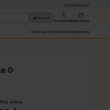
Företagskund
Recept
Kundklubb
Varukorg
Hitta apotek
Tjänster
Rådgivning
ze 0
Pris online