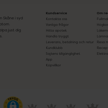
Kundservice
Om re
ån Skåne i syd
Kontakta oss
Fullma
atorn.
Vanliga frågor
Högkos
lpa just dig
Hitta apotek
Läkem
s.
Handla tryggt
Lämna 
Leverans, betalning och retur
Resa 
Kundklubb
Recept
Sajtens tillgänglighet
Elektr
App
Köpvillkor