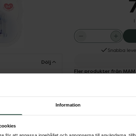
I
Snabba leve
Dölj
Fler produkter från MAM
Aktuella erbjudanden
t, vars yta påminner om
llan amning och flaska.
skor från MAM.
Information
cookies
e för att anpassa innehållet och annonserna till användarna, tillh