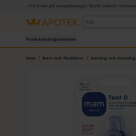
Fri frakt på receptbelagt
Brett utbud
Hälsos
Sök
Produkter
Erbjudanden
Hem
Barn och föräldrar
Amning och matning
Hoppa över Lista
Lista: . Innehåller 1 objekt.