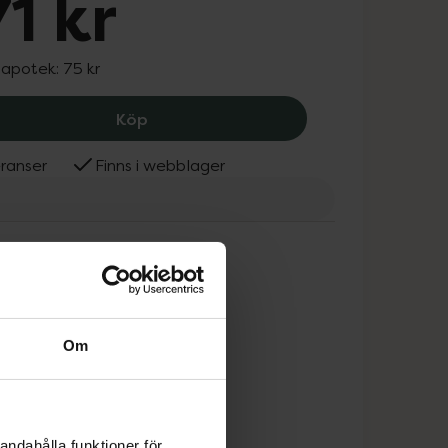
71 kr
 apotek:
75 kr
MAM Teat size 0, 71 kr.
Köp
ranser
Finns i webblager
Om
andahålla funktioner för