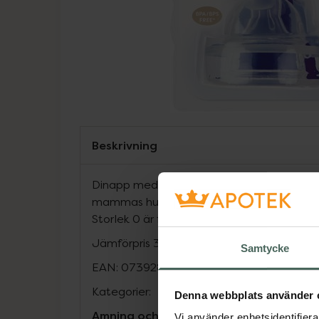
Beskrivning
Dinapp med silkeslen silikon, MAM SkinSof
mammas hud och gör det lätt att växla me
Storlek 0 är för bröstmjölk. Passar alla fla
Jämförpris
37,50 kr
/
st
Samtycke
EAN:
07392855122215
Kategorier:
Denna webbplats använder 
Amning och matning
Barn och föräldrar
Vi använder enhetsidentifierar