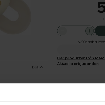
5
I
Snabba leve
Fler produkter från MAM
Aktuella erbjudanden
Dölj
 och lättnapp för att
tack vare stora lufthål
 i silkeslen silikon, MAM
ant,precis som mammas