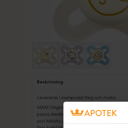
Beskrivning
Levereras i slumpvald färg och motiv.
MAM Original Start Night är en extra liten
passa deallra minsta. Nappen ärhudvänlig 
och MAM:s unikaknottiga insida. Sugdelen är
Skin SoftTM, som känns mjuk och välbek