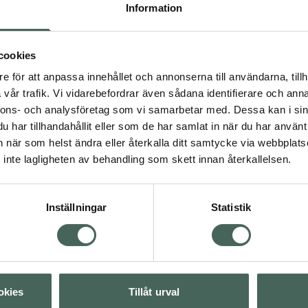
Information
. MAM Start Night ligger
x som gör det enkelt att
älvlysande knopp ärMAM
cookies
 –för lite enklare
e för att anpassa innehållet och annonserna till användarna, tillh
 planet. Därför är sköld,
vår trafik. Vi vidarebefordrar även sådana identifierare och anna
o-cirkulära
nnons- och analysföretag som vi samarbetar med. Dessa kan i sin
22, testat på 1541
har tillhandahållit eller som de har samlat in när du har använt 
x ärtillverkade
an när som helst ändra eller återkalla ditt samtycke via webbplats
inte lagligheten av behandling som skett innan återkallelsen.
rad avISCC PLUS"
Inställningar
Statistik
Nappar och bitringar
okies
Tillåt urval
Visa