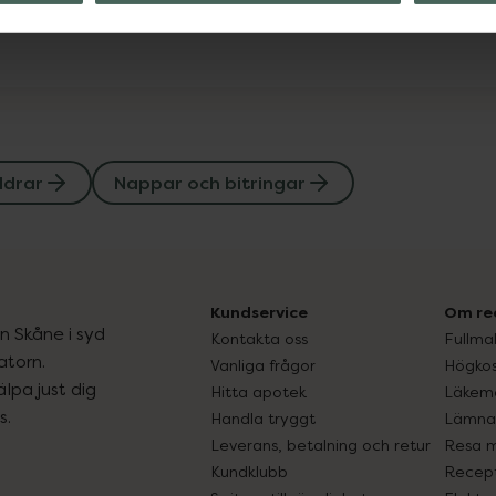
ldrar
Nappar och bitringar
Kundservice
Om re
ån Skåne i syd
Kontakta oss
Fullma
atorn.
Vanliga frågor
Högkos
lpa just dig
Hitta apotek
Läkem
s.
Handla tryggt
Lämna 
Leverans, betalning och retur
Resa 
Kundklubb
Recept