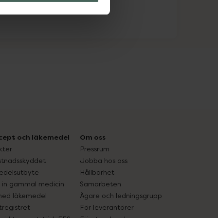
cept och läkemedel
Om oss
kter
Pressrum
tnadsskyddet
Jobba hos oss
edelsutbyte
Hållbarhet
in gammal medicin
Samarbeten
med läkemedel
Ägare och ledningsgrupp
registret
För leverantörer