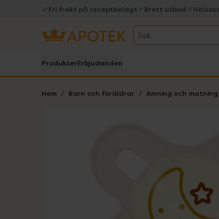
Fri frakt på receptbelagt
Brett utbud
Hälsos
Sök
Produkter
Erbjudanden
Hem
Barn och föräldrar
Amning och matning
Hoppa över Lista
Lista: . Innehåller 3 objekt.