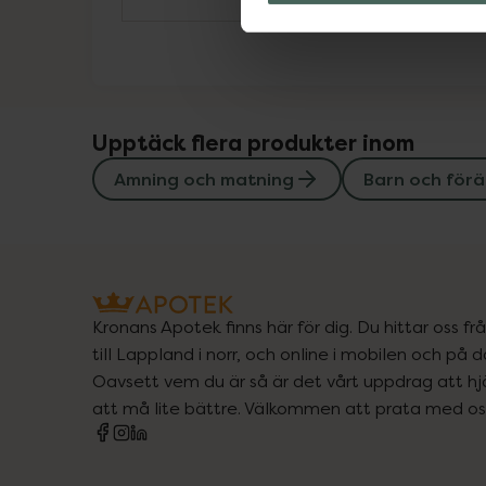
Upptäck flera produkter inom
Amning och matning
Barn och förä
Kronans Apotek finns här för dig. Du hittar oss fr
till Lappland i norr, och online i mobilen och på d
Oavsett vem du är så är det vårt uppdrag att hjä
att må lite bättre. Välkommen att prata med os