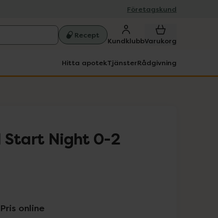
Företagskund
Recept
Kundklubb
Varukorg
Hitta apotek
Tjänster
Rådgivning
 Start Night 0-2
Pris online