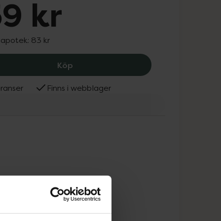
9 kr
 apotek:
83 kr
Mam Original Start Night 0-2 Månade
Köp
ranser
Finns i webblager