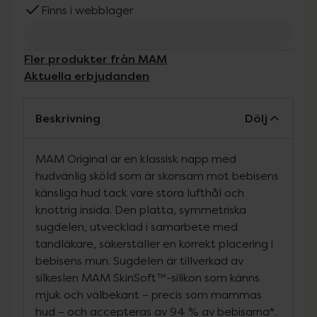
Finns i webblager
Fler produkter från MAM
Aktuella erbjudanden
Beskrivning
Dölj
MAM Original är en klassisk napp med
hudvänlig sköld som är skonsam mot bebisens
känsliga hud tack vare stora lufthål och
knottrig insida. Den platta, symmetriska
sugdelen, utvecklad i samarbete med
tandläkare, säkerställer en korrekt placering i
bebisens mun. Sugdelen är tillverkad av
silkeslen MAM SkinSoft™-silikon som känns
mjuk och välbekant – precis som mammas
hud – och accepteras av 94 % av bebisarna*.