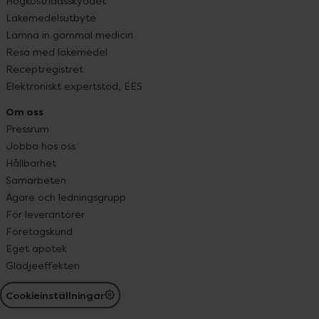
Högkostnadsskyddet
Läkemedelsutbyte
Lämna in gammal medicin
Resa med läkemedel
Receptregistret
Elektroniskt expertstöd, EES
Om oss
Pressrum
Jobba hos oss
Hållbarhet
Samarbeten
Ägare och ledningsgrupp
För leverantörer
Företagskund
Eget apotek
Glädjeeffekten
Cookieinställningar