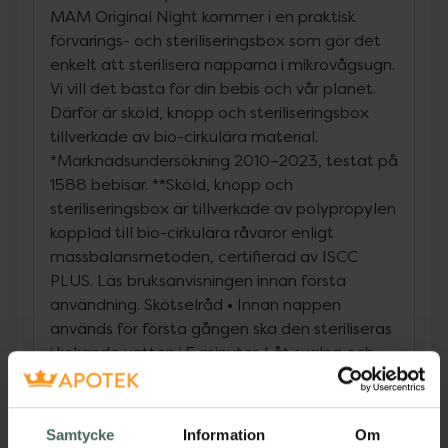
MAM Original Night kommer i en praktisk
förvarings- och steriliseringsbox som gör det
enkelt att sterilisera napparna i mikrovågsugn.
Vi vill det bästa för din bebis och vår planet.
Därför är sköld, knopp och steriliseringsbox
tillverkade av bio-cirkulära material.
*Marknadsundersökning 2010–2023, testat på
1588 bebisar. **Sköld, knopp och
steriliseringsbox är tillverkade av polypropylen
kopplad till bio-cirkulära råvaror enligt
massbalansmetoden, certifierad av ISCC
PLUS. Läs bruksanvisningen innan första
användning. Skötselråd • Innan nappen
används för första gången ska den steriliseras
i kokande vatten i 5 minuter. Låt svalna och
pressa ut allt instängt vatten som kan ha
kommit in i sugdelen för att säkerställa
hygienen. • Rengör nappen före varje
Samtycke
Information
Om