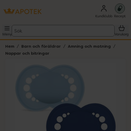
Kundklubb
Recept
Sök
Meny
Varukorg
Hem
Barn och föräldrar
Amning och matning
Nappar och bitringar
Hoppa över Lista
Lista: . Innehåller 1 objekt.