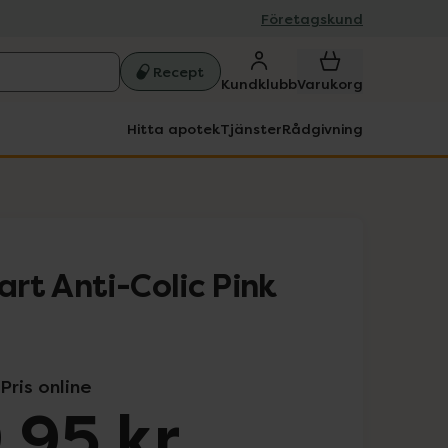
Företagskund
Recept
Kundklubb
Varukorg
Hitta apotek
Tjänster
Rådgivning
rt Anti-Colic Pink
Pris online
9,95 kr