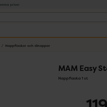
amma priser
Nappflaskor och dinappar
MAM Easy Sta
Nappflaska 1 st
11