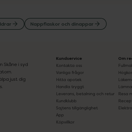
ldrar
Nappflaskor och dinappar
Kundservice
Om re
ån Skåne i syd
Kontakta oss
Fullma
atorn.
Vanliga frågor
Högkos
lpa just dig
Hitta apotek
Läkem
s.
Handla tryggt
Lämna 
Leverans, betalning och retur
Resa 
Kundklubb
Recept
Sajtens tillgänglighet
Elektr
App
Köpvillkor