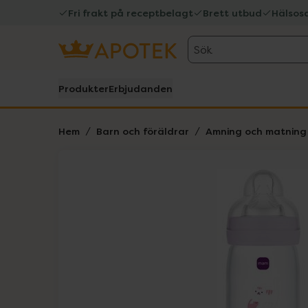
Fri frakt på receptbelagt
Brett utbud
Hälsos
Sök
Produkter
Erbjudanden
Hem
Barn och föräldrar
Amning och matning
Hoppa över Lista
Lista: . Innehåller 1 objekt.