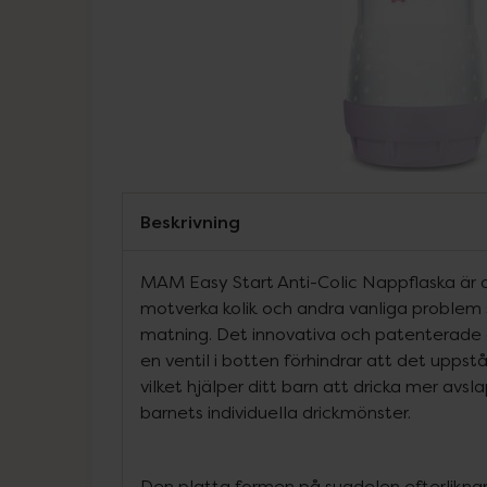
Beskrivning
MAM Easy Start Anti-Colic Nappflaska är d
motverka kolik och andra vanliga problem
matning. Det innovativa och patenterade
en ventil i botten förhindrar att det uppstå
vilket hjälper ditt barn att dricka mer avs
barnets individuella drickmönster.
Den platta formen på sugdelen efterlikn