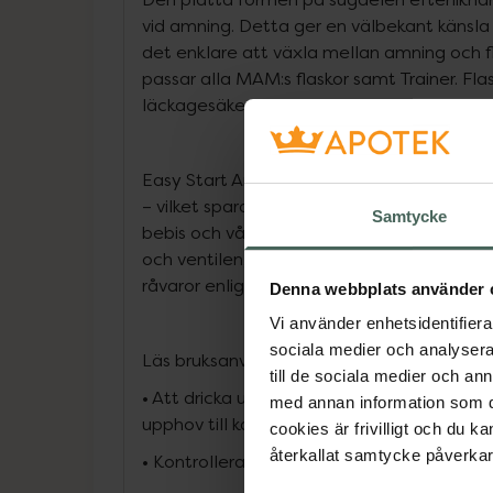
vid amning. Detta ger en välbekant känsla f
det enklare att växla mellan amning och 
passar alla MAM:s flaskor samt Trainer. Fla
läckagesäkert lock som även kan använda
Easy Start Anti-Colic kan enkelt steriliser
– vilket sparar tid och energiförbrukning. Vi 
Samtycke
bebis och vår planet. Därför är alla flaskd
och ventilen, tillverkade av polypropen kopp
råvaror enligt massbalansmetoden, certifi
Denna webbplats använder 
Vi använder enhetsidentifierar
sociala medier och analysera 
Läs bruksanvisningen innan första användn
till de sociala medier och a
• Att dricka ur nappflaska oavbrutet och u
med annan information som du 
upphov till karies.
cookies är frivilligt och du k
återkallat samtycke påverkar 
• Kontrollera alltid vätskans temperatur f