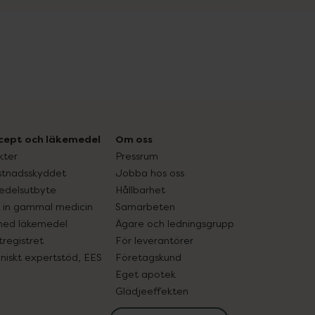
cept och läkemedel
Om oss
kter
Pressrum
tnadsskyddet
Jobba hos oss
edelsutbyte
Hållbarhet
in gammal medicin
Samarbeten
med läkemedel
Ägare och ledningsgrupp
registret
För leverantörer
oniskt expertstöd, EES
Företagskund
Eget apotek
Glädjeeffekten