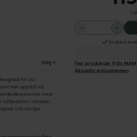
I 
Snabba leve
Dölj
Fler produkter från MAM
Aktuella erbjudanden
esignad för att
 som kan uppstå vid
 antikoliksystemet med
r luftbubblor i vätskan,
lappnat och stödjer
ar mammans bröstvårta