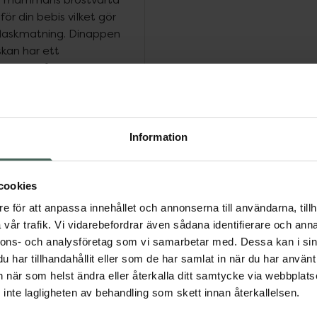
ör din bebis vilket gör
flaskmatning. Dinappen
skan har ett
s som mått.
as i mikrovågsugn på 3 min
vill det bästa för din
Information
elar, utom silikonnappen
lad till bio-cirkulära
erad av ISCC PLUS.
cookies
e för att anpassa innehållet och annonserna till användarna, tillh
vår trafik. Vi vidarebefordrar även sådana identifierare och anna
ing.
nnons- och analysföretag som vi samarbetar med. Dessa kan i sin
nder lång tid kan ge
har tillhandahållit eller som de har samlat in när du har använt 
an när som helst ändra eller återkalla ditt samtycke via webbplats
inte lagligheten av behandling som skett innan återkallelsen.
öre matning.