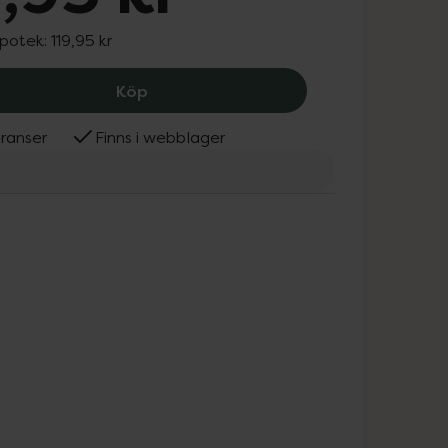
apotek:
119,95 kr
MAM Easy Start Anti-Colic Pink, 119.95
Köp
ranser
Finns i webblager