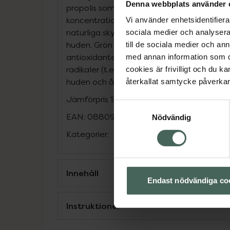
Denna webbplats använder 
propolis som är full med antioxidanter oc
koncentration av klorofyll, vilket reparera
Vi använder enhetsidentifierar
naturliga skyddsbarriär, läker blemmor och
sociala medier och analysera 
huden. Grön propolis är också fylld med fl
till de sociala medier och a
antioxidanter som skyddar huden från yttre
med annan information som du 
radikaler (t.ex föroreningar i luften) ökar p
cookies är frivilligt och du k
huden och återupplivar trött hud.
återkallat samtycke påverkar 
Jämförpris
13,30 kr
/
ml
Samtyckesval
EAN:
08809495681716
Nödvändig
Kategorier:
Innehåll
Endast nödvändiga co
Instruktioner