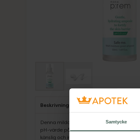
Beskrivning
Denna milda ampoule har lugnande egens
Samtycke
pH-värde på 5,5 hjälper den till att återfu
känslig och irriterad hud. Den innehåller bl