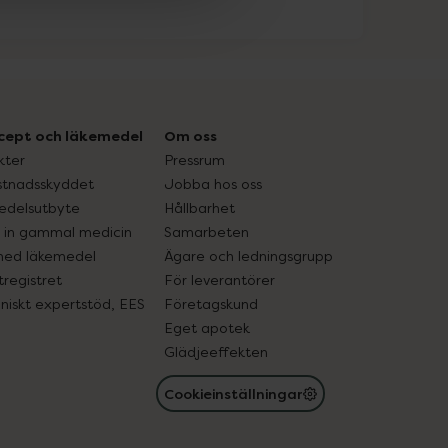
cept och läkemedel
Om oss
kter
Pressrum
tnadsskyddet
Jobba hos oss
edelsutbyte
Hållbarhet
in gammal medicin
Samarbeten
med läkemedel
Ägare och ledningsgrupp
registret
För leverantörer
oniskt expertstöd, EES
Företagskund
Eget apotek
Glädjeeffekten
Cookieinställningar