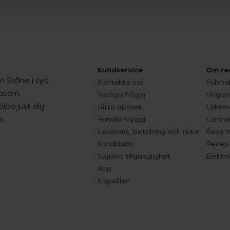
Kundservice
Om re
ån Skåne i syd
Kontakta oss
Fullma
atorn.
Vanliga frågor
Högkos
lpa just dig
Hitta apotek
Läkem
s.
Handla tryggt
Lämna 
Leverans, betalning och retur
Resa 
Kundklubb
Recept
Sajtens tillgänglighet
Elektr
App
Köpvillkor