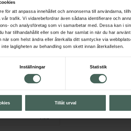
cookies
h som innehåller en hög
r och stärker hudens
e för att anpassa innehållet och annonserna till användarna, tillh
 lugnar inflammation i
vår trafik. Vi vidarebefordrar även sådana identifierare och anna
avanoider och
nnons- och analysföretag som vi samarbetar med. Dessa kan i sin
 stressfaktorer som fria
har tillhandahållit eller som de har samlat in när du har använt 
å läkningsprocessen i
an när som helst ändra eller återkalla ditt samtycke via webbplats
inte lagligheten av behandling som skett innan återkallelsen.
Inställningar
Statistik
Visa
okies
Tillåt urval
Visa