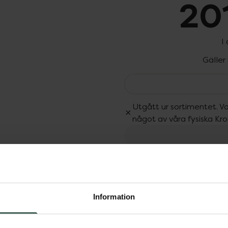
201
I
Gäller
Utgått ur sortimentet. Va
något av våra fysiska Kr
Fler produkter från Utgå
Aktuella erbjudanden
Dölj
Information
kaper och med ett lågt
kta, lugna och stärka
and annat brasiliansk grön