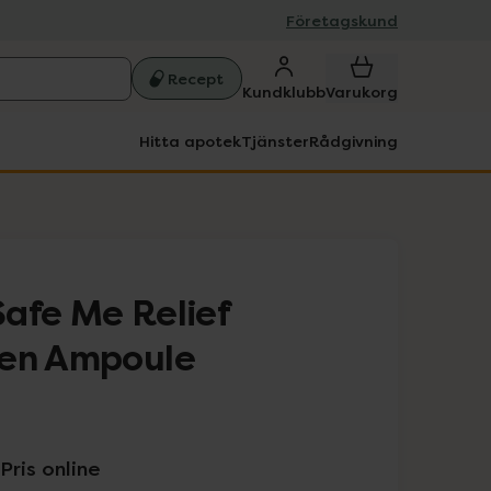
Företagskund
Recept
Kundklubb
Varukorg
Hitta apotek
Tjänster
Rådgivning
afe Me Relief
een Ampoule
Pris online