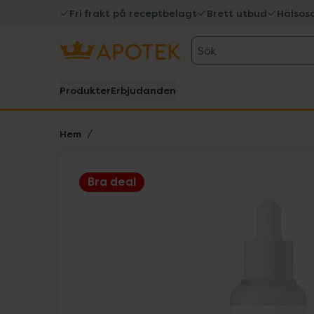
Fri frakt på receptbelagt
Brett utbud
Hälsos
Sök
Produkter
Erbjudanden
Hem
Bra deal
Hoppa över Lista
Lista: . Innehåller 2 objekt.