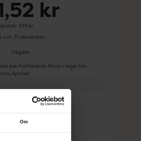
,52 kr
 apotek:
399 kr
 t.o.m. 31 december
Make p:rem Safe Me Relief Moisture Green A
Utgått
ran kan fortfarande finnas i lager hos
onans Apotek.
tt
Om