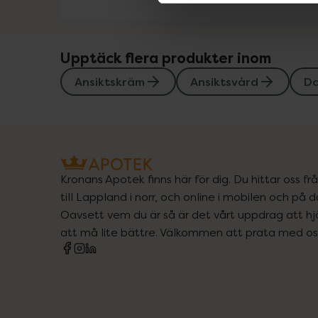
Upptäck flera produkter inom
Ansiktskräm
Ansiktsvård
D
Kronans Apotek finns här för dig. Du hittar oss fr
till Lappland i norr, och online i mobilen och på d
Oavsett vem du är så är det vårt uppdrag att hjä
att må lite bättre. Välkommen att prata med os