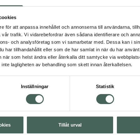
, även en känslig hud.
ra, glycerin, squalane,
cookies
ch kokosfruktextrakt.
e för att anpassa innehållet och annonserna till användarna, tillh
vår trafik. Vi vidarebefordrar även sådana identifierare och anna
nnons- och analysföretag som vi samarbetar med. Dessa kan i sin
har tillhandahållit eller som de har samlat in när du har använt 
an när som helst ändra eller återkalla ditt samtycke via webbplats
ård
inte lagligheten av behandling som skett innan återkallelsen.
Visa
Inställningar
Statistik
Visa
Visa
okies
Tillåt urval