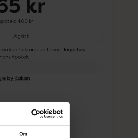
65 kr
 apotek:
400 kr
Maggie by Kakan 24H Cream, 365 kr.
Utgått
ran kan fortfarande finnas i lager hos
onans Apotek.
gie by Kakan
Om