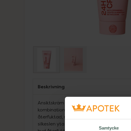
Beskrivning
Ansiktskräm utformad för att ge huden vår
kombination av noggrant utvalda ingredien
återfuktad, mjuk, smidig och motståndskr
silkeslen yta och skapar en osynlig film so
Samtycke
hud återfuktad och stärker hudens barriär