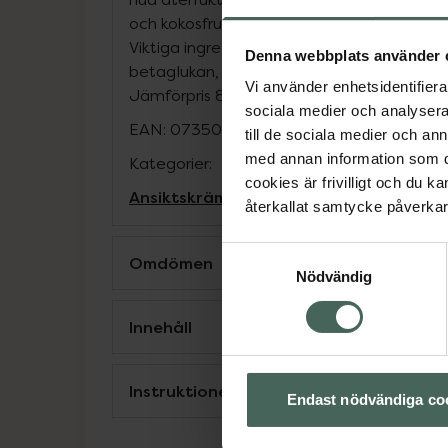
och kokosfruktextrakt. Passar alla hudtyper
Viktiga ingredienser i krämen är: hyaluronsy
Denna webbplats använder 
betaglukan, centella asiatica, ceramider o
Vi använder enhetsidentifierar
Jämförpris
8 kr
/
ml
sociala medier och analysera 
EAN:
07350130830071
till de sociala medier och a
med annan information som du 
Kategorier:
cookies är frivilligt och du k
Ansiktskräm
Ansiktsvård
Dagkräm
Hudv
återkallat samtycke påverkar 
Samtyckesval
Omdömen
Nödvändig
Innehåll
Instruktioner
Endast nödvändiga co