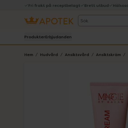
Fri frakt på receptbelagt
Brett utbud
Hälsos
Sök
Produkter
Erbjudanden
Hem
Hudvård
Ansiktsvård
Ansiktskräm
Hoppa över Lista
Lista: . Innehåller 2 objekt.