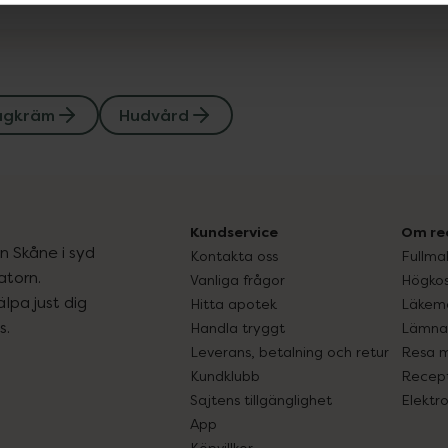
agkräm
Hudvård
Kundservice
Om re
ån Skåne i syd
Kontakta oss
Fullma
atorn.
Vanliga frågor
Högkos
lpa just dig
Hitta apotek
Läkem
s.
Handla tryggt
Lämna 
Leverans, betalning och retur
Resa 
Kundklubb
Recept
Sajtens tillgänglighet
Elektr
App
Köpvillkor