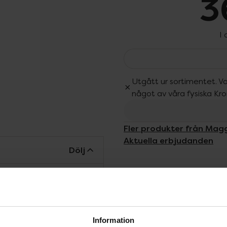
3
I
Utgått ur sortimentet. Va
något av våra fysiska Kr
Fler produkter från Mag
Aktuella erbjudanden
Dölj
d på flera nivåer. Med en
ser blir huden
aftig. Krämen ger en
m effektivt bevarar din
Information
 med hjälp av ceramider