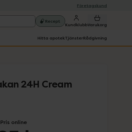
Företagskund
Recept
Kundklubb
Varukorg
Hitta apotek
Tjänster
Rådgivning
akan 24H Cream
Pris online