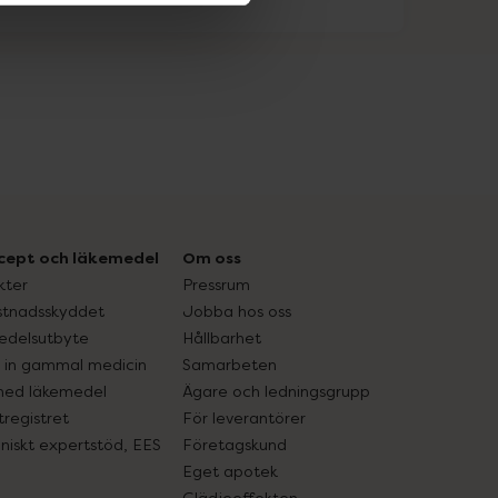
cept och läkemedel
Om oss
kter
Pressrum
tnadsskyddet
Jobba hos oss
edelsutbyte
Hållbarhet
in gammal medicin
Samarbeten
med läkemedel
Ägare och ledningsgrupp
registret
För leverantörer
oniskt expertstöd, EES
Företagskund
Eget apotek
Glädjeeffekten