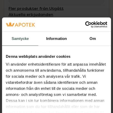
Fler produkter från Utgått
Aktuella erbjudanden
Beskrivning
Dölj
Samtycke
Information
Om
Ett elastiskt stödbandage med spiralfjädrar
som ger ett lätt stöd och avlastning för
knäleden. Används vid smärttillstånd i
Denna webbplats använder cookies
knäleden, ledförslitning och
Vi använder enhetsidentifierare för att anpassa innehållet
muskelinflammation. Small/medium.
och annonserna till användarna, tillhandahålla funktioner
Mabs Knästödbandage kan dämpa och
för sociala medier och analysera vår trafik. Vi
motverka värk och skador i knä genom ett
vidarebefordrar även sådana identifierare och annan
stadigt stöd för knäleden. Modellen finns i två
information från din enhet till de sociala medier och
olika storlekar. Small/Medium och
annons- och analysföretag som vi samarbetar med.
Large/Extra-large med respektive omkrets
Dessa kan i sin tur kombinera informationen med annan
29-35 cm samt 36-44 cm.
information som du har tillhandahållit eller som de har
samlat in när du har använt deras tjänster. Samtycke till