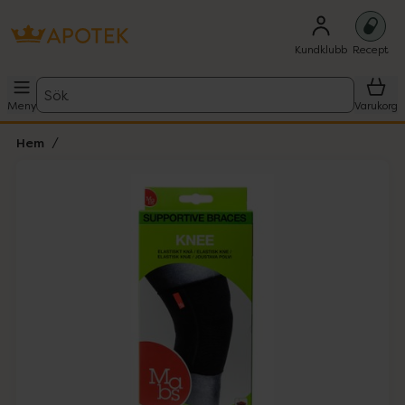
Kundklubb
Recept
Sök
Meny
Varukorg
Hem
Hoppa över Lista
Lista: . Innehåller 2 objekt.