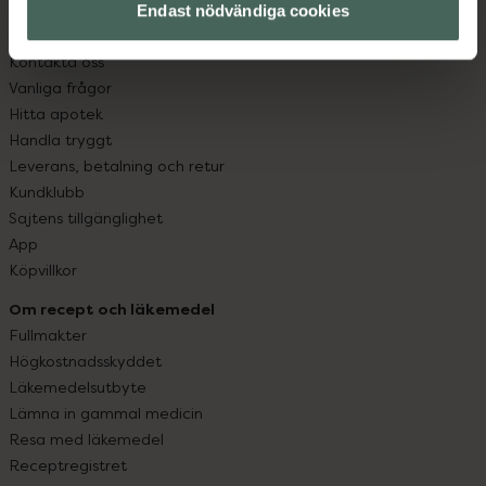
Endast nödvändiga cookies
Kundservice
Kontakta oss
Vanliga frågor
Hitta apotek
Handla tryggt
Leverans, betalning och retur
Kundklubb
Sajtens tillgänglighet
App
Köpvillkor
Om recept och läkemedel
Fullmakter
Högkostnadsskyddet
Läkemedelsutbyte
Lämna in gammal medicin
Resa med läkemedel
Receptregistret