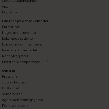
Sajtens tillgänglighet
App
Köpvillkor
Om recept och läkemedel
Fullmakter
Högkostnadsskyddet
Läkemedelsutbyte
Lämna in gammal medicin
Resa med läkemedel
Receptregistret
Elektroniskt expertstöd, EES
Om oss
Pressrum
Jobba hos oss
Hållbarhet
Samarbeten
Ägare och ledningsgrupp
För leverantörer