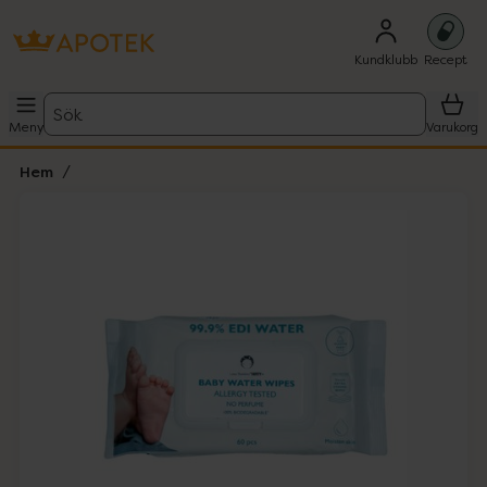
Kundklubb
Recept
Sök
Meny
Varukorg
Hem
Hoppa över Lista
Lista: . Innehåller 1 objekt.