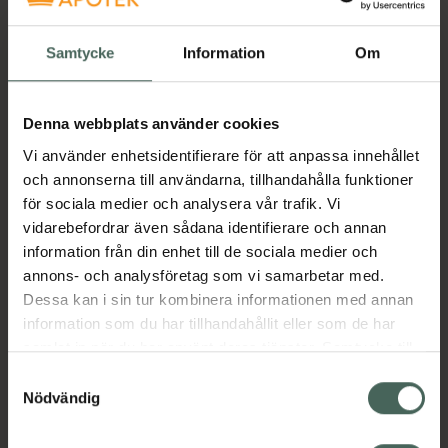
uppfräschning. Med 99,9% renat EDI vatten
och en liten mängd aloe vera-extrakt är
Samtycke
Information
Om
servetterna fria från onödiga tillsatser och
skonsamma även för nyföddas känsliga hud.
Servetterna är dessutom 100% biologiskt
Denna webbplats använder cookies
nedbrytbara, vilket gör dem till ett hållbart
val för miljömedvetna föräldrar.
Vi använder enhetsidentifierare för att anpassa innehållet
och annonserna till användarna, tillhandahålla funktioner
för sociala medier och analysera vår trafik. Vi
Specifikationer:
vidarebefordrar även sådana identifierare och annan
information från din enhet till de sociala medier och
• Innehåller 60 st våtservetter
annons- och analysföretag som vi samarbetar med.
• Material: 100% växtbaserad viskos
Dessa kan i sin tur kombinera informationen med annan
• Innehåll: 99,9% renat EDI vatten + aloe
information som du har tillhandahållit eller som de har
vera-extrakt
samlat in när du har använt deras tjänster. Samtycke till
cookies är frivilligt och du kan när som helst ändra eller
• Biologiskt nedbrytbara & skonsamma mot
Samtyckesval
återkalla ditt samtycke via webbplatsens
Nödvändig
huden
cookieinställningar. Ett återkallat samtycke påverkar inte
lagligheten av behandling som skett innan återkallelsen.