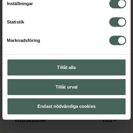
Inställningar
Välj Luna Bambini Aqua Water Wipes för en
trygg, naturlig och miljövänlig rengöring –
varje dag. Luna Bambini Aqua Water Wipes är
Statistik
tillverkade med EDI-vatten (elektrojoniserat
vatten) – en unik och ultraren form av vatten.
Marknadsföring
Genom en avancerad filtreringsprocess
avlägsnas salter, mineraler och föroreningar,
vilket gör vattnet extremt milt.
EAN:
07340217100678
Tillåt alla
Kategorier:
Tillåt urval
Innehåll
Visa
Endast nödvändiga cookies
Instruktioner
Visa