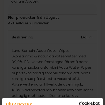
Kronans Apotek.
Fler produkter från Utgått
Aktuella erbjudanden
Beskrivning
Dölj
Luna Bambini Aqua Water Wipes –
Skonsamma & naturliga våtservetter med
99,9% EDI vatten framtagna för små barns
känsliga hud.Luna Bambini Aqua Water Wipes
är perfekta för dig som vill rengöra ditt barns
känsliga hud på ett extra varsamt sätt.
Våtservetterna är tillverkade av en mjuk,
100% växtbaserad robust viskosväv som känns
behaglig mot huden. Den är enkel att
använda vid både blöjbyten och vid en snabb