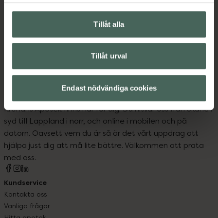
Ansiktsmask
Ansiktsvård
Hudvård
J-beauty
Tillåt alla
Sheet mask
Tillåt urval
Endast nödvändiga cookies
Kronans Apotek finns här för dig. Du hittar oss från Skåne i
syd till Lappland i norr, och online i mobilen och på
datorn. Oavsett vem du är så är det vårt uppdrag att
hjälpa just dig att må lite bättre. Välkommen att prata
med oss.
Kundservice
Kontakta oss
Vanliga frågor
Hitta apotek