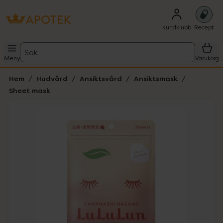
Kundklubb
Recept
Sök
Meny
Varukorg
Hem
Hudvård
Ansiktsvård
Ansiktsmask
Sheet mask
Hoppa över Lista
Lista: . Innehåller 1 objekt.