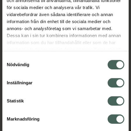
och annonserna till användarna, tillhandahålla funktioner
Engångsanvändning.
för sociala medier och analysera vår trafik. Vi
Jämförpris
1,19 kr
/
ml
vidarebefordrar även sådana identifierare och annan
information från din enhet till de sociala medier och
EAN:
04582305065916
annons- och analysföretag som vi samarbetar med.
Kategorier:
Dessa kan i sin tur kombinera informationen med annan
information som du har tillhandahållit eller som de har
Ansiktsmask
Ansiktsvård
Hudvård
J-beauty
samlat in när du har använt deras tjänster. Samtycke till
Sheet mask
cookies är frivilligt och du kan när som helst ändra eller
Samtyckesval
återkalla ditt samtycke via webbplatsens
Nödvändig
Innehåll
Visa
cookieinställningar. Ett återkallat samtycke påverkar inte
lagligheten av behandling som skett innan återkallelsen.
Inställningar
Instruktioner
Visa
Statistik
Marknadsföring
Upptäck flera produkter inom