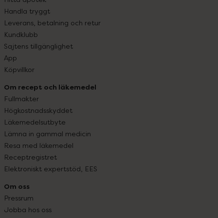
Handla tryggt
Leverans, betalning och retur
Kundklubb
Sajtens tillgänglighet
App
Köpvillkor
Om recept och läkemedel
Fullmakter
Högkostnadsskyddet
Läkemedelsutbyte
Lämna in gammal medicin
Resa med läkemedel
Receptregistret
Elektroniskt expertstöd, EES
Om oss
Pressrum
Jobba hos oss