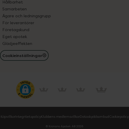
Hållbarhet
Samarbeten
Ägare och ledningsgrupp
För leverantörer
Företagskund
Eget apotek
Glädjeeffekten
Cookieinställningar
Köpvillkor
Integritetspolicy
Klubbens medlemsvillkor
Dataskyddsombud
Cookiepolicy
© Kronans Apotek AB
2026