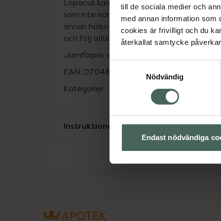
Lopacut kan också vara godkänd för att 
till de sociala medier och a
som inte nämns i bipacksedeln. Fråga läka
med annan information som du 
annan hälso- och sjukvårdspersonal om du 
cookies är frivilligt och du k
och följ alltid deras instruktion.
återkallat samtycke påverkar 
Jämförpris
4,59 kr
/
st
Samtyckesval
EAN:
07046264417942
Nödvändig
Kategorier:
Instruktioner
Endast nödvändiga co