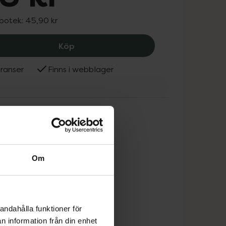
apotek:
45,90 kr
Lopacut 2 mg, 18 kr.
Köp
ranser
Finns i webblager
Om
andahålla funktioner för
n information från din enhet