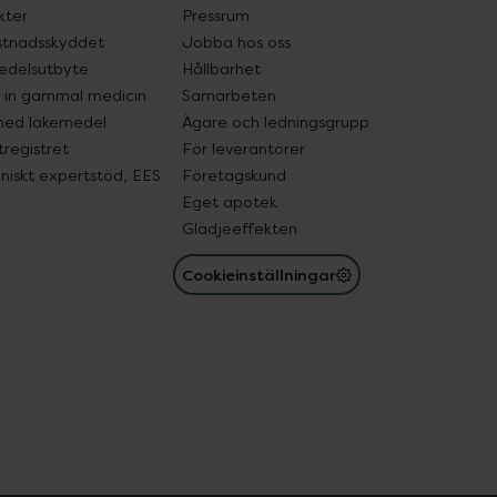
kter
Pressrum
tnadsskyddet
Jobba hos oss
edelsutbyte
Hållbarhet
in gammal medicin
Samarbeten
med läkemedel
Ägare och ledningsgrupp
registret
För leverantörer
oniskt expertstöd, EES
Företagskund
Eget apotek
Glädjeeffekten
Cookieinställningar