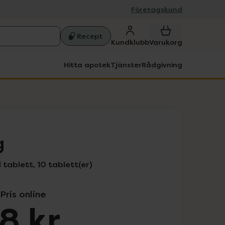
Företagskund
Recept
Kundklubb
Varukorg
Hitta apotek
Tjänster
Rådgivning
g
tablett, 10 tablett(er)
Pris online
18 kr