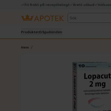
Fri frakt på receptbelagt
Brett utbud
Hälsos
Sök
Produkter
Erbjudanden
Hem
Hoppa över Lista
Lista: . Innehåller 1 objekt.