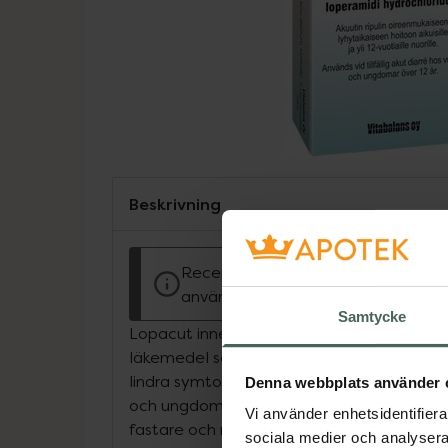
Beskrivning
Receptfritt läkemedel. Läs alltid b
användning.
Samtycke
Lopacut innehåller loperamidhydroklorid. D
läkemedel som har effekt mot diarré. Lop
lindra symtomen av plötslig, tillfällig diarr
Denna webbplats använder 
och ungdomar över 12 år. Lopacut verkar 
Vi använder enhetsidentifierar
fastare och mindre frekvent. Loperamidhydr
sociala medier och analysera 