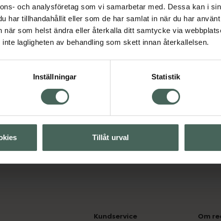
behandla andra sjukdomar
nnons- och analysföretag som vi samarbetar med. Dessa kan i sin
re, apotekspersonal eller
har tillhandahållit eller som de har samlat in när du har använt 
har ytterligare frågor
an när som helst ändra eller återkalla ditt samtycke via webbplats
inte lagligheten av behandling som skett innan återkallelsen.
Inställningar
Statistik
Visa
okies
Tillåt urval
Kundservice
Om re