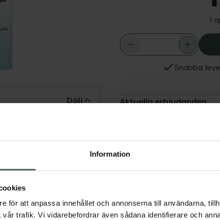
I 
Snabba leve
Dölj
Aktuella erbjudanden
ipacksedeln innan
Information
et tillhör den grupp
acut används för att
é (akut diarré) hos vuxna
cookies
genom att få avföringen
e för att anpassa innehållet och annonserna till användarna, tillh
oklorid som fi nns i
vår trafik. Vi vidarebefordrar även sådana identifierare och anna