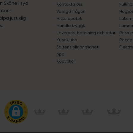
ån Skåne i syd
Kontakta oss
Fullma
atorn.
Vanliga frågor
Högkos
lpa just dig
Hitta apotek
Läkem
s.
Handla tryggt
Lämna 
Leverans, betalning och retur
Resa 
Kundklubb
Recept
Sajtens tillgänglighet
Elektr
App
Köpvillkor