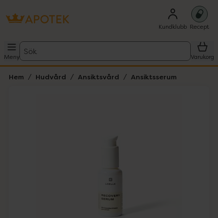
Kundklubb
Recept
Sök
Meny
Varukorg
Hem
Hudvård
Ansiktsvård
Ansiktsserum
Hoppa över Lista
Lista: . Innehåller 1 objekt.