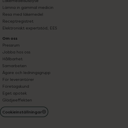
Läkemedelsutbyte
Lämna in gammal medicin
Resa med läkemedel
Receptregistret
Elektroniskt expertstöd, EES
Om oss
Pressrum
Jobba hos oss
Hållbarhet
Samarbeten
Ägare och ledningsgrupp
För leverantörer
Företagskund
Eget apotek
Glädjeeffekten
Cookieinställningar