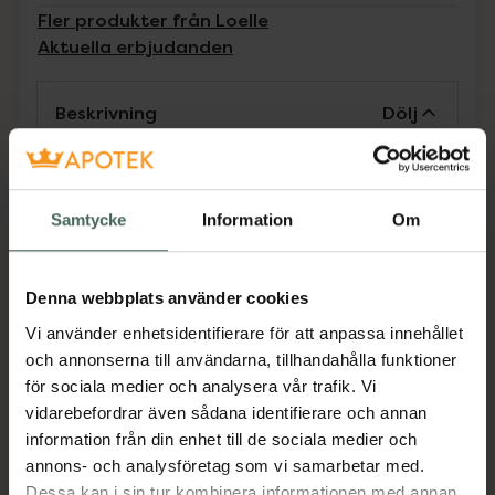
Fler produkter från Loelle
Aktuella erbjudanden
Beskrivning
Dölj
Detta serum är laddat med ceramider som
stärker hudbarriären, hyaluronsyra som
Samtycke
Information
Om
återfuktar på djupet och C-vitamin som ger
huden en naturlig lyster. Loelles Recovery
Serum hjälper huden att hitta sin balans och
Denna webbplats använder cookies
återställer dess friska glow.
Vi använder enhetsidentifierare för att anpassa innehållet
Jämförpris
26,63 kr
/
ml
och annonserna till användarna, tillhandahålla funktioner
EAN:
07350129530081
för sociala medier och analysera vår trafik. Vi
vidarebefordrar även sådana identifierare och annan
Kategorier:
information från din enhet till de sociala medier och
Ansiktsserum
Ansiktsvård
Hudvård
annons- och analysföretag som vi samarbetar med.
Dessa kan i sin tur kombinera informationen med annan