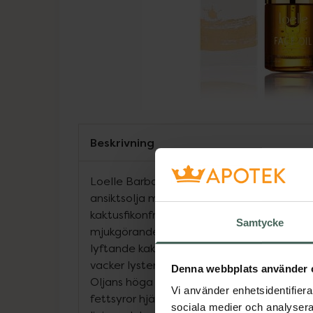
Beskrivning
Loelle Barbary Fig Seed Face Oil är en fan
ansiktsolja med Loelles stjärnprodukt arga
kaktusfikonfröolja. Arganoljans skyddande
Samtycke
mjukgörande egenskaper tillsammans med
lyftande kaktusfikonfröoljan ger en ansikt
vacker lyster.
Denna webbplats använder 
Oljans höga innehåll av E vitamin, antioxi
Vi använder enhetsidentifierar
fettsyror hjälper huden att bibehålla sin s
sociala medier och analysera 