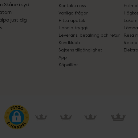
ån Skåne i syd
Kontakta oss
Fullma
atorn.
Vanliga frågor
Högkos
lpa just dig
Hitta apotek
Läkem
s.
Handla tryggt
Lämna 
Leverans, betalning och retur
Resa 
Kundklubb
Recept
Sajtens tillgänglighet
Elektr
App
Köpvillkor