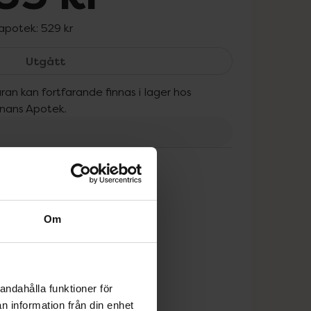
 apotek:
529 kr
Loelle Barbary fig Face Oil, 485 kr.
Utgått
ran kan fortfarande finnas i lager hos
onans Apotek.
tt
Om
andahålla funktioner för
n information från din enhet