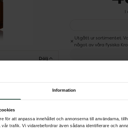
I
Utgått ur sortimentet. Va
något av våra fysiska Kr
Dölj
Fler produkter från Utgå
Aktuella erbjudanden
tastisk ekologisk
nolja och exklusiv
, läkande och
Information
 den djupt närande och
solja som ger huden
cookies
danter och nyttiga
e för att anpassa innehållet och annonserna till användarna, tillh
pänst, motverkar fina
vår trafik. Vi vidarebefordrar även sådana identifierare och anna