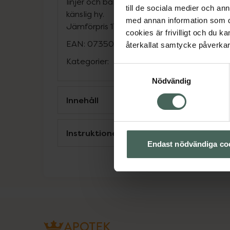
linjer och balanserar inflammerad hud. Pas
till de sociala medier och a
känslig hy.
med annan information som du 
Jämförpris
17,63 kr
/
ml
cookies är frivilligt och du k
EAN:
07350069280244
återkallat samtycke påverkar 
Kategorier:
Samtyckesval
Nödvändig
Innehåll
Instruktioner
Endast nödvändiga co