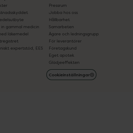
kter
Pressrum
tnadsskyddet
Jobba hos oss
edelsutbyte
Hållbarhet
in gammal medicin
Samarbeten
med läkemedel
Ägare och ledningsgrupp
registret
För leverantörer
oniskt expertstöd, EES
Företagskund
Eget apotek
Glädjeeffekten
Cookieinställningar