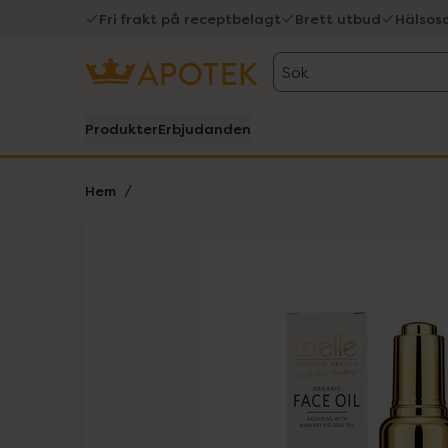
Fri frakt på receptbelagt
Brett utbud
Hälsos
Sök
Produkter
Erbjudanden
Hem
Hoppa över Lista
Lista: . Innehåller 1 objekt.