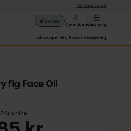
Företagskund
Recept
Kundklubb
Varukorg
Hitta apotek
Tjänster
Rådgivning
y fig Face Oil
Pris online
85 kr