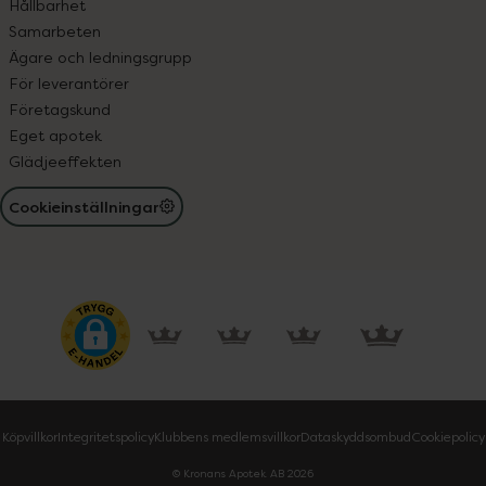
Hållbarhet
Samarbeten
Ägare och ledningsgrupp
För leverantörer
Företagskund
Eget apotek
Glädjeeffekten
Cookieinställningar
Köpvillkor
Integritetspolicy
Klubbens medlemsvillkor
Dataskyddsombud
Cookiepolicy
© Kronans Apotek AB
2026