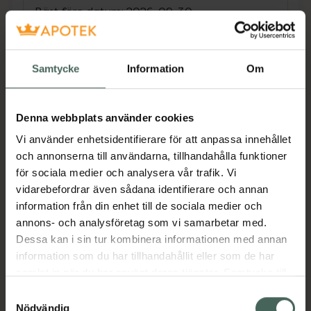
Bäst före datum: 2026-09-30
Limicol minskar LDL-kolesterol i blodet med
20% efter 30 dagars behandling. Det första
och enda kosttillskottet som har fått ett
Samtycke
Information
Om
positivt utlåtande från EFSA för påståendet:
”Minskar LDL-kolesterolhalten i blodet.
Denna webbplats använder cookies
Vi använder enhetsidentifierare för att anpassa innehållet
En hög LDL-kolesterolhalt är en riskfaktor för
och annonserna till användarna, tillhandahålla funktioner
utveckling av kranskärlssjukdom ”
för sociala medier och analysera vår trafik. Vi
Patentskyddat formula baserat på
vidarebefordrar även sådana identifierare och annan
ingredienser av naturligt ursprung.
information från din enhet till de sociala medier och
Effektiviteten dokumenterad i 4 kliniska
annons- och analysföretag som vi samarbetar med.
studier.
Dessa kan i sin tur kombinera informationen med annan
Jämförpris
5,72 kr
/
st
information som du har tillhandahållit eller som de har
samlat in när du har använt deras tjänster. Samtycke till
EAN:
03701414501400
cookies är frivilligt och du kan när som helst ändra eller
Samtyckesval
Kategorier:
återkalla ditt samtycke via webbplatsens
Nödvändig