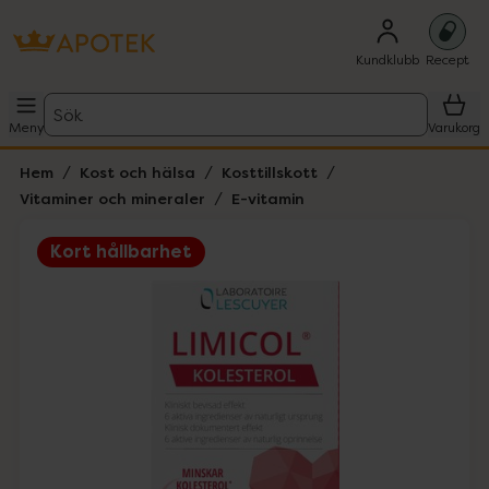
Kundklubb
Recept
Sök
Meny
Varukorg
Hem
Kost och hälsa
Kosttillskott
Vitaminer och mineraler
E-vitamin
Kort hållbarhet
Hoppa över Lista
Lista: . Innehåller 1 objekt.