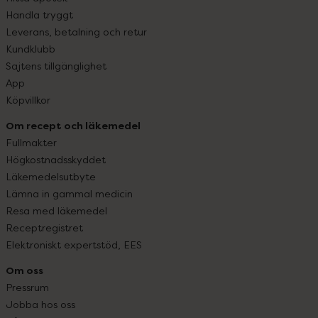
Handla tryggt
Leverans, betalning och retur
Kundklubb
Sajtens tillgänglighet
App
Köpvillkor
Om recept och läkemedel
Fullmakter
Högkostnadsskyddet
Läkemedelsutbyte
Lämna in gammal medicin
Resa med läkemedel
Receptregistret
Elektroniskt expertstöd, EES
Om oss
Pressrum
Jobba hos oss