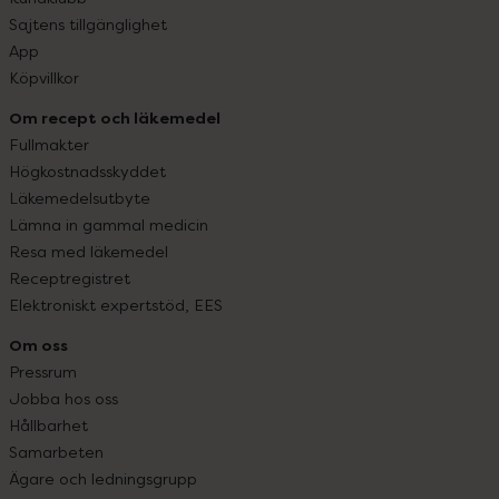
Sajtens tillgänglighet
App
Köpvillkor
Om recept och läkemedel
Fullmakter
Högkostnadsskyddet
Läkemedelsutbyte
Lämna in gammal medicin
Resa med läkemedel
Receptregistret
Elektroniskt expertstöd, EES
Om oss
Pressrum
Jobba hos oss
Hållbarhet
Samarbeten
Ägare och ledningsgrupp