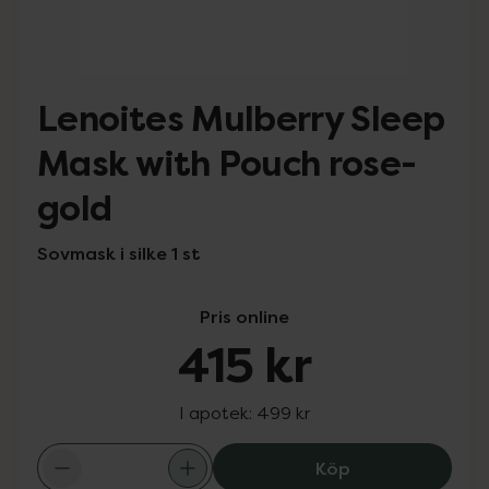
Lenoites Mulberry Sleep
Mask with Pouch rose-
gold
Sovmask i silke 1 st
Pris online
415 kr
I apotek:
499 kr
Lenoites Mulber
Köp