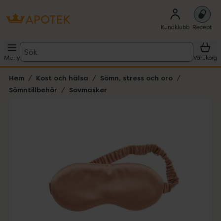
Kundklubb
Recept
Sök
Meny
Varukorg
Hem
Kost och hälsa
Sömn, stress och oro
Sömntillbehör
Sovmasker
Hoppa över Lista
Lista: . Innehåller 1 objekt.