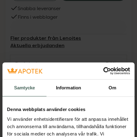
Snabba leveranser
Finns i webblager
Fler produkter från Lenoites
Aktuella erbjudanden
Beskrivning
Dölj
Upptäck en kombination av lyx, kvalitet och
Samtycke
Information
Om
komfort. Lenoites sovmasker är tillverkade av
100 % mullbärssilke med en vikt på 22
momme - vilket är ett mått på silkeskvalitet
Denna webbplats använder cookies
och tjocklek. Upplev lyxig sömn med din
drömtillbehör. Förvara i den medföljande
Vi använder enhetsidentifierare för att anpassa innehållet
förvaringsväska mellan användningarna.
och annonserna till användarna, tillhandahålla funktioner
-
- Tyg: 100% 22-Momme 6A Grade Mulberry
för sociala medier och analysera vår trafik. Vi