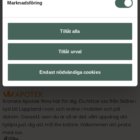
Kontaktinfo tillverkare
Visa
Marknadsföring
Tillåt alla
Upptäck flera produkter inom
Sex och lust
Sexleksaker
Tillåt urval
Vibratorer och stavar
Endast nödvändiga cookies
Kronans Apotek finns här för dig. Du hittar oss från Skåne i
syd till Lappland i norr, och online i mobilen och på
datorn. Oavsett vem du är så är det vårt uppdrag att
hjälpa just dig att må lite bättre. Välkommen att prata
med oss.