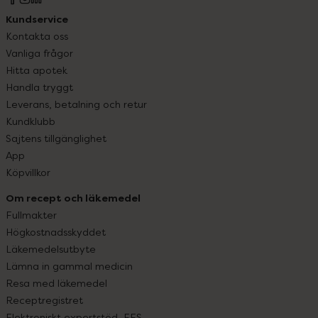
Kundservice
Kontakta oss
Vanliga frågor
Hitta apotek
Handla tryggt
Leverans, betalning och retur
Kundklubb
Sajtens tillgänglighet
App
Köpvillkor
Om recept och läkemedel
Fullmakter
Högkostnadsskyddet
Läkemedelsutbyte
Lämna in gammal medicin
Resa med läkemedel
Receptregistret
Elektroniskt expertstöd, EES