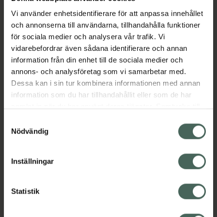
olika vibrationsmönster lindrar ömmande
Vi använder enhetsidentifierare för att anpassa innehållet
muskler och stress. Ett stabilare handtag och
och annonserna till användarna, tillhandahålla funktioner
ännu längre batteritid låter dig njuta i timmar.
för sociala medier och analysera vår trafik. Vi
Varva ner och koppla av som aldrig förr.
vidarebefordrar även sådana identifierare och annan
Jämförpris
1690 kr
/
st
information från din enhet till de sociala medier och
annons- och analysföretag som vi samarbetar med.
EAN:
07350075028458
Dessa kan i sin tur kombinera informationen med annan
Kategorier:
information som du har tillhandahållit eller som de har
samlat in när du har använt deras tjänster. Samtycke till
Sex och lust
Sexleksaker
cookies är frivilligt och du kan när som helst ändra eller
Vibratorer och stavar
Samtyckesval
återkalla ditt samtycke via webbplatsens
Nödvändig
cookieinställningar. Ett återkallat samtycke påverkar inte
Innehåll
Visa
lagligheten av behandling som skett innan återkallelsen.
Inställningar
Instruktioner
Visa
Statistik