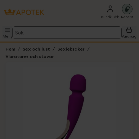
Kundklubb
Recept
Sök
Meny
Varukorg
Hem
Sex och lust
Sexleksaker
Vibratorer och stavar
Hoppa över Lista
Lista: . Innehåller 2 objekt.