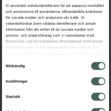
EAN:
07317560006148
Vi använder enhetsidentifierare för att anpassa innehållet
Kategorier:
och annonserna till användarna, tillhandahålla funktioner
för sociala medier och analysera vår trafik. Vi
A-vitamin
A-vitamin
B-vitamin
B-vitamin
vidarebefordrar även sådana identifierare och annan
Kost och hälsa
Kosttillskott
Kosttillskott
information från din enhet till de sociala medier och
Vitaminer och mineraler
annons- och analysföretag som vi samarbetar med.
Vitaminer och mineraler
Dessa kan i sin tur kombinera informationen med annan
information som du har tillhandahållit eller som de har
Innehåll
Visa
samlat in när du har använt deras tjänster. Samtycke till
cookies är frivilligt och du kan när som helst ändra eller
Samtyckesval
återkalla ditt samtycke via webbplatsens
Nödvändig
Instruktioner
Visa
cookieinställningar. Ett återkallat samtycke påverkar inte
lagligheten av behandling som skett innan återkallelsen.
Inställningar
Upptäck flera produkter inom
Statistik
A-vitamin
A-vitamin