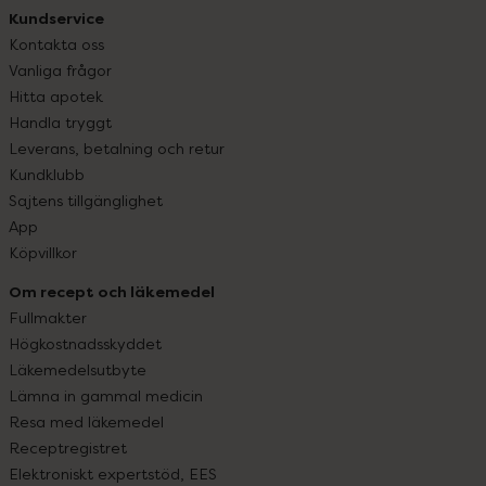
Kundservice
Kontakta oss
Vanliga frågor
Hitta apotek
Handla tryggt
Leverans, betalning och retur
Kundklubb
Sajtens tillgänglighet
App
Köpvillkor
Om recept och läkemedel
Fullmakter
Högkostnadsskyddet
Läkemedelsutbyte
Lämna in gammal medicin
Resa med läkemedel
Receptregistret
Elektroniskt expertstöd, EES