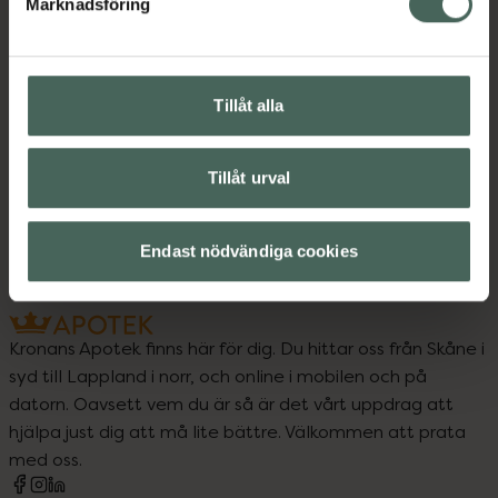
Marknadsföring
B-vitamin
B-vitamin
Kost och hälsa
Kosttillskott
Kosttillskott
Tillåt alla
Vitaminer och mineraler
Tillåt urval
Vitaminer och mineraler
Endast nödvändiga cookies
Kronans Apotek finns här för dig. Du hittar oss från Skåne i
syd till Lappland i norr, och online i mobilen och på
datorn. Oavsett vem du är så är det vårt uppdrag att
hjälpa just dig att må lite bättre. Välkommen att prata
med oss.