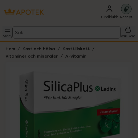
Kundklubb
Recept
Sök
Meny
Varukorg
Hem
Kost och hälsa
Kosttillskott
Vitaminer och mineraler
A-vitamin
Hoppa över Lista
Lista: . Innehåller 1 objekt.