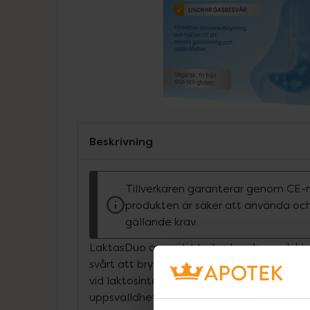
Beskrivning
Tillverkaren garanterar genom CE-
produkten är säker att använda och
gällande krav.
LaktasDuo är en dubbelverkande produkt f
svårt att bryta ner laktos och får besvär 
vid laktosintag. LaktasDuo® hjälper till at
uppsvälldhet i samband med laktosintag.