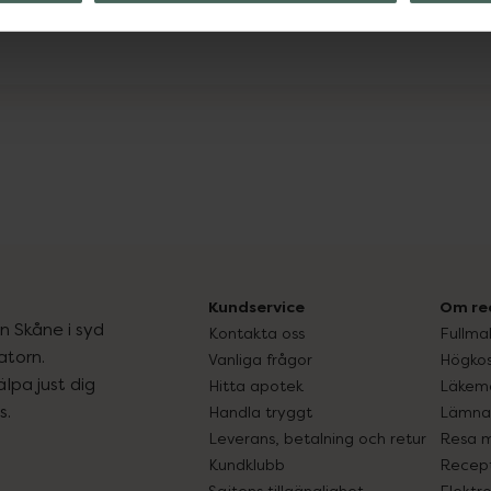
Kundservice
Om re
ån Skåne i syd
Kontakta oss
Fullma
atorn.
Vanliga frågor
Högkos
lpa just dig
Hitta apotek
Läkem
s.
Handla tryggt
Lämna 
Leverans, betalning och retur
Resa 
Kundklubb
Recept
Sajtens tillgänglighet
Elektr