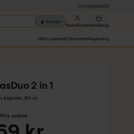
Företagskund
Recept
Kundklubb
Varukorg
Hitta apotek
Tjänster
Rådgivning
asDuo 2 in 1
 kapslar, 80 st
Pris online
69 kr