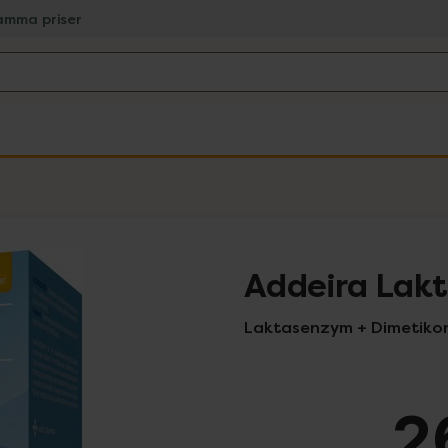
amma priser
Addeira Lakt
Laktasenzym + Dimetikon,
2