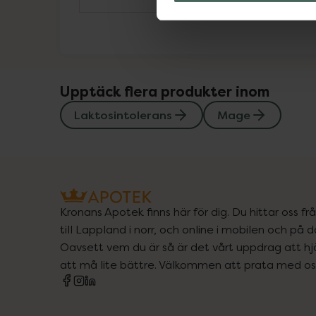
Upptäck flera produkter inom
Laktosintolerans
Mage
Kronans Apotek finns här för dig. Du hittar oss fr
till Lappland i norr, och online i mobilen och på d
Oavsett vem du är så är det vårt uppdrag att hjä
att må lite bättre. Välkommen att prata med os