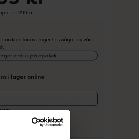
 apotek:
299 kr
. Varan kan finnas i lager hos något av våra
k.
lagerstatus på apotek
ns i lager online
koren