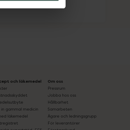
cept och läkemedel
Om oss
kter
Pressrum
tnadsskyddet
Jobba hos oss
edelsutbyte
Hållbarhet
in gammal medicin
Samarbeten
med läkemedel
Ägare och ledningsgrupp
registret
För leverantörer
oniskt expertstöd, EES
Företagskund