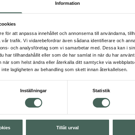
akade avöverdriven
Fler produkter från Adde
Information
Vegaska. Fria från soja,
Aktuella erbjudanden
svenska legitimerade
el innehåller 5000 FCC
cookies
pslarna hela eller strö
e för att anpassa innehållet och annonserna till användarna, tillh
och barn från 6 år.
vår trafik. Vi vidarebefordrar även sådana identifierare och anna
u är gravid eller ammar.
nnons- och analysföretag som vi samarbetar med. Dessa kan i sin
ukt.
har tillhandahållit eller som de har samlat in när du har använt 
an när som helst ändra eller återkalla ditt samtycke via webbplats
inte lagligheten av behandling som skett innan återkallelsen.
Inställningar
Statistik
Visa
okies
Tillåt urval
Visa