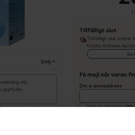
I
Tillfälligt slut
Tillfälligt slut online
fysiska Kronans Apote
Se 
Dölj
Få mejl när varan fin
märkning att
Din e-postadress
 uppfyller
vill
Jag accepterar
ör individer som har
av gaser och uppsvälldhet
Spara
t minska gasbildning och
 En dubbelverkande