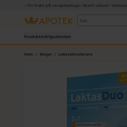
Fri frakt på receptbelagt
Brett utbud
Hälsos
Sök
Produkter
Erbjudanden
Hem
Mage
Laktosintolerans
Hoppa över Lista
Lista: . Innehåller 1 objekt.