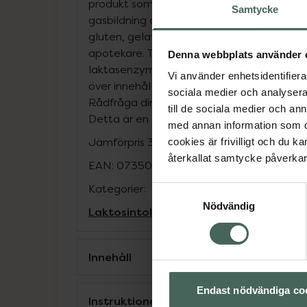
produkt som underlättar magproblem ors
Samtycke
gasbildning och bryter effektivt ner laktos. 
gluten, gelatin och laktos. Framtagen av 
apotekare. Tillverkad i Finland. Varje kaps
Denna webbplats använder 
laktasenzym och 100 mg dimetikon.Svälj ka
Vi använder enhetsidentifierar
över innehållet i valfri kyld mat. För vuxna 
sociala medier och analysera 
Rådfråga din läkare eller ditt apotek om d
till de sociala medier och a
Detta är en CE-märkt medicinteknisk prod
med annan information som du 
Jämförpris
3,74 kr
/
st
cookies är frivilligt och du k
återkallat samtycke påverkar 
EAN:
07350123501704
Kategorier:
Samtyckesval
Nödvändig
Laktosintolerans
Mage
Innehåll
Endast nödvändiga co
Instruktioner