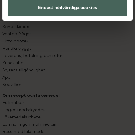
med oss.
Endast nödvändiga cookies
Kundservice
Kontakta oss
Vanliga frågor
Hitta apotek
Handla tryggt
Leverans, betalning och retur
Kundklubb
Sajtens tillgänglighet
App
Köpvillkor
Om recept och läkemedel
Fullmakter
Högkostnadsskyddet
Läkemedelsutbyte
Lämna in gammal medicin
Resa med läkemedel