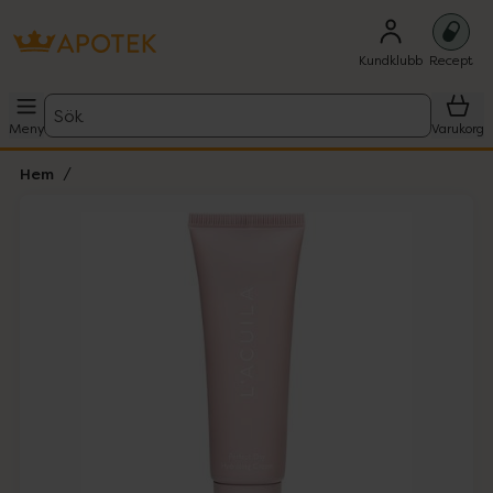
Kundklubb
Recept
Sök
Meny
Varukorg
Hem
Hoppa över Lista
Lista: . Innehåller 3 objekt.