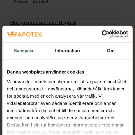
Kronans Apotek.
Fler produkter från Utgått
Aktuella erbjudanden
Beskrivning
Dölj
Samtycke
Information
Om
Perfect Day Hydrating Cream ger optimal
återfuktning åt huden samtidigt som den
Denna webbplats använder cookies
stärker huden för att bättre klara yttre
Vi använder enhetsidentifierare för att anpassa innehållet
påfrestningar. Innehåller massor av
och annonserna till användarna, tillhandahålla funktioner
återfuktande ämnen, bla NMF som är en
för sociala medier och analysera vår trafik. Vi
blandning av fuktbindare som återfinns
vidarebefordrar även sådana identifierare och annan
naturligt i huden samt hyaluronsyra och
information från din enhet till de sociala medier och
glycerin. Dessa återfuktar effektivt huden på
annons- och analysföretag som vi samarbetar med.
djupet och ger den precis vad behöver för att
Dessa kan i sin tur kombinera informationen med annan
bibehålla sin mjukhet och spänst hela dagen.
information som du har tillhandahållit eller som de har