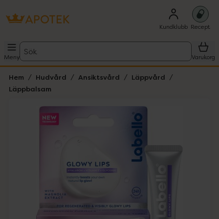
Kundklubb
Recept
Sök
Meny
Varukorg
Hem
Hudvård
Ansiktsvård
Läppvård
Läppbalsam
Hoppa över Lista
Lista: . Innehåller 1 objekt.