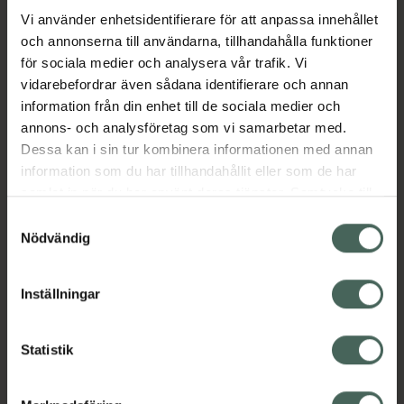
Vi använder enhetsidentifierare för att anpassa innehållet
skonsam mot läpparna och torkar inte ut
och annonserna till användarna, tillhandahålla funktioner
dem, vilket gör den idealisk för daglig
för sociala medier och analysera vår trafik. Vi
användning. Med sin vårdande formula och
vidarebefordrar även sådana identifierare och annan
förmåga att ge synligt glansiga läppar, är
information från din enhet till de sociala medier och
Labello Glowy Lips Clear det perfekta valet
annons- och analysföretag som vi samarbetar med.
för att hålla dina läppar mjuka och strålande
Dessa kan i sin tur kombinera informationen med annan
hela dagen.
information som du har tillhandahållit eller som de har
Jämförpris
5,50 kr
/
ml
samlat in när du har använt deras tjänster. Samtycke till
EAN:
09005800391700
cookies är frivilligt och du kan när som helst ändra eller
Samtyckesval
återkalla ditt samtycke via webbplatsens
Nödvändig
Kategorier:
cookieinställningar. Ett återkallat samtycke påverkar inte
Ansiktsvård
Hudvård
Läppbalsam
Läppvård
lagligheten av behandling som skett innan återkallelsen.
Inställningar
Innehåll
Visa
Statistik
Instruktioner
Visa