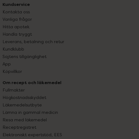
Kundservice
Kontakta oss
Vanliga frågor
Hitta apotek
Handla tryggt
Leverans, betalning och retur
Kundklubb
Sajtens tillgänglighet
App
Köpvillkor
Om recept och läkemedel
Fullmakter
Högkostnadsskyddet
Läkemedelsutbyte
Lämna in gammal medicin
Resa med läkemedel
Receptregistret
Elektroniskt expertstöd, EES