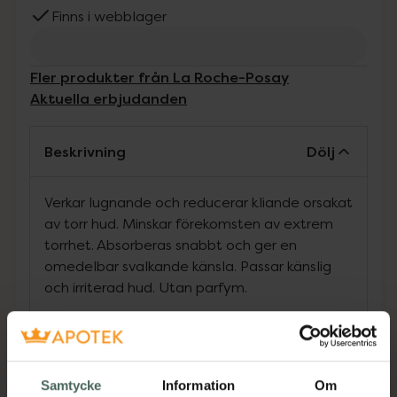
Finns i webblager
Fler produkter från La Roche-Posay
Aktuella erbjudanden
Beskrivning
Dölj
Verkar lugnande och reducerar kliande orsakat
av torr hud. Minskar förekomsten av extrem
torrhet. Absorberas snabbt och ger en
omedelbar svalkande känsla. Passar känslig
och irriterad hud. Utan parfym.
För mycket torr/extremt torr hud samt hud
med tendens till kliande orsakad av torrhet.
Till spädbarn, barn och vuxna. För kunder som
Samtycke
Information
Om
önskar en lätt formula med hög effekt.