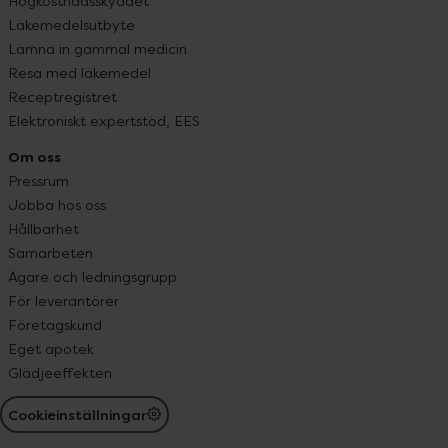
Högkostnadsskyddet
Läkemedelsutbyte
Lämna in gammal medicin
Resa med läkemedel
Receptregistret
Elektroniskt expertstöd, EES
Om oss
Pressrum
Jobba hos oss
Hållbarhet
Samarbeten
Ägare och ledningsgrupp
För leverantörer
Företagskund
Eget apotek
Glädjeeffekten
Cookieinställningar