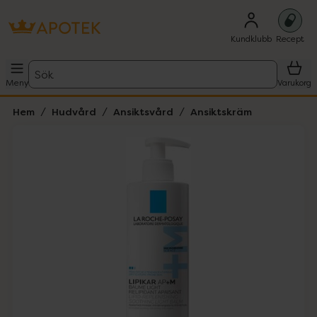
Kundklubb
Recept
Sök
Meny
Varukorg
Hem
Hudvård
Ansiktsvård
Ansiktskräm
Hoppa över Lista
Lista: . Innehåller 1 objekt.