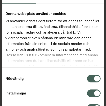
EAN:
03337875930338
Denna webbplats använder cookies
Kategorier:
Vi använder enhetsidentifierare för att anpassa innehållet
Ansiktskräm
Ansiktsvård
Bodylotion
och annonserna till användarna, tillhandahålla funktioner
Hudbesvär
Hudbesvär
Hudvård
Kroppsvård
för sociala medier och analysera vår trafik. Vi
Skadad och irriterad hud
vidarebefordrar även sådana identifierare och annan
Skadad och irriterad hud
Torr hud
Torr hud
information från din enhet till de sociala medier och
annons- och analysföretag som vi samarbetar med.
Dessa kan i sin tur kombinera informationen med annan
Omdömen
Visa
information som du har tillhandahållit eller som de har
samlat in när du har använt deras tjänster. Samtycke till
Innehåll
Visa
cookies är frivilligt och du kan när som helst ändra eller
Samtyckesval
återkalla ditt samtycke via webbplatsens
Nödvändig
cookieinställningar. Ett återkallat samtycke påverkar inte
Instruktioner
Visa
lagligheten av behandling som skett innan återkallelsen.
Inställningar