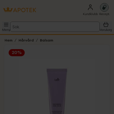
Kundklubb
Recept
Sök
Meny
Varukorg
Hem
Hårvård
Balsam
20%
Hoppa över Lista
Lista: . Innehåller 3 objekt.