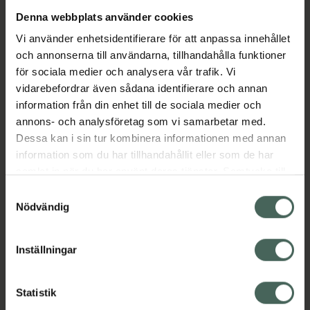
och lyster hela dagen. Panthenol och betaine
Denna webbplats använder cookies
bidrar till återfuktning och smidighet, medan
vårdande oljor från camellia och argan ger
Vi använder enhetsidentifierare för att anpassa innehållet
näring och glans. Krämen hjälper till att
och annonserna till användarna, tillhandahålla funktioner
kontrollera friss utan att tynga ner.
för sociala medier och analysera vår trafik. Vi
vidarebefordrar även sådana identifierare och annan
Ger värmeskydd upp till 200 °C och kan
information från din enhet till de sociala medier och
användas före föning eller
annons- och analysföretag som vi samarbetar med.
värmestyling.Kliniskt testad: Upp till 81,45 %
Dessa kan i sin tur kombinera informationen med annan
minskad värmeskada vid 200 °C samt upp till
information som du har tillhandahållit eller som de har
52,27 % förbättrad lockdefinition med effekt i
samlat in när du har använt deras tjänster. Samtycke till
upp till 24 timmar.
cookies är frivilligt och du kan när som helst ändra eller
Samtyckesval
återkalla ditt samtycke via webbplatsens
Nödvändig
EAN:
08809982980216
cookieinställningar. Ett återkallat samtycke påverkar inte
Kategorier:
lagligheten av behandling som skett innan återkallelsen.
Inställningar
Balsam
Hårvård
Koreansk hårvård
Statistik
Innehåll
Visa