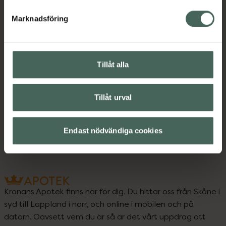
Marknadsföring
Instruktioner
Visa
Tillåt alla
Upptäck flera produkter inom
Tillåt urval
Balsam
Hårvård
Koreansk hårvård
Endast nödvändiga cookies
Kronans Apotek finns här för dig. Du hittar oss från Skåne i
syd till Lappland i norr, och online i mobilen och på
datorn. Oavsett vem du är så är det vårt uppdrag att