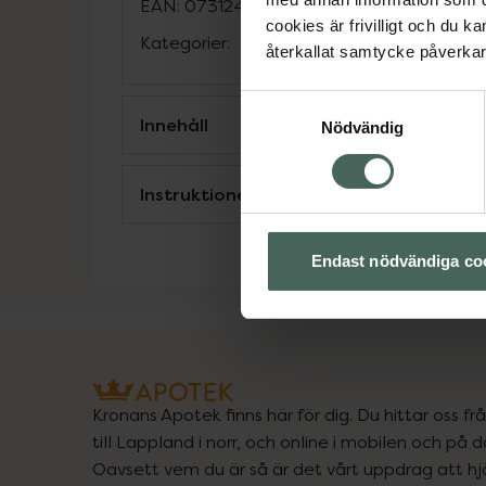
EAN:
07312489980371
cookies är frivilligt och du k
Kategorier:
återkallat samtycke påverkar 
Samtyckesval
Innehåll
Nödvändig
Instruktioner
Endast nödvändiga co
Kronans Apotek finns här för dig. Du hittar oss fr
till Lappland i norr, och online i mobilen och på d
Oavsett vem du är så är det vårt uppdrag att hjä