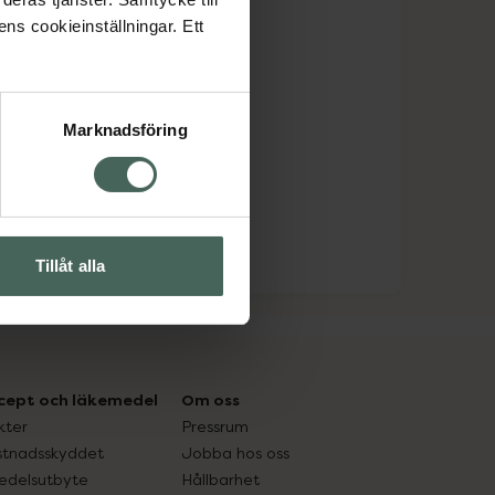
ens cookieinställningar. Ett
Marknadsföring
Tillåt alla
cept och läkemedel
Om oss
kter
Pressrum
tnadsskyddet
Jobba hos oss
edelsutbyte
Hållbarhet