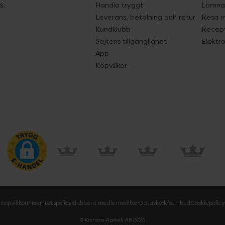
s.
Handla tryggt
Lämna 
Leverans, betalning och retur
Resa 
Kundklubb
Recept
Sajtens tillgänglighet
Elektr
App
Köpvillkor
Köpvillkor
Integritetspolicy
Klubbens medlemsvillkor
Dataskyddsombud
Cookiepolicy
© Kronans Apotek AB
2026