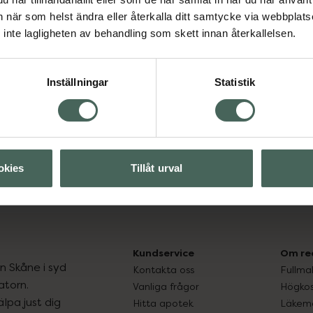
an när som helst ändra eller återkalla ditt samtycke via webbplats
inte lagligheten av behandling som skett innan återkallelsen.
Visa
Inställningar
Statistik
Visa
okies
Tillåt urval
Kundservice
Om re
ån Skåne i syd
Kontakta oss
Fullma
atorn.
Vanliga frågor
Högkos
lpa just dig
Hitta apotek
Läkem