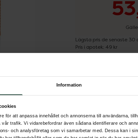
53
Gälle
Lägsta pris de senaste 30
Pris i apotek:
49 kr
Utgått ur sortimentet. Va
Dölj
något av våra fysiska Kr
Information
ör extra utsatta områden
Fler produkter från Utgå
tet är lätt att ta med,
Aktuella erbjudanden
cookies
inna. Använd solstift som
testad. Oparfymerad.
e för att anpassa innehållet och annonserna till användarna, tillh
vår trafik. Vi vidarebefordrar även sådana identifierare och anna
nnons- och analysföretag som vi samarbetar med. Dessa kan i sin
har tillhandahållit eller som de har samlat in när du har använt 