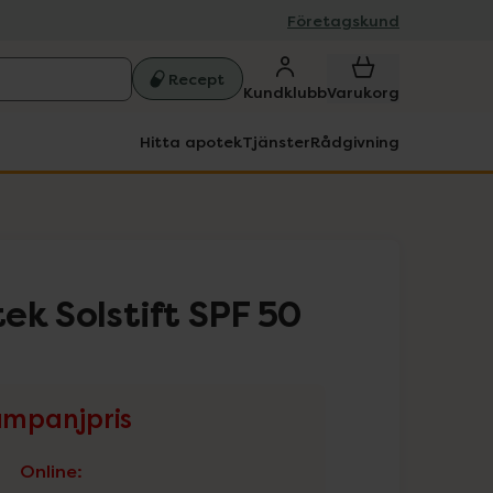
Företagskund
Recept
Kundklubb
Varukorg
Hitta apotek
Tjänster
Rådgivning
ek Solstift SPF 50
mpanjpris
Online
: