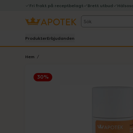
Fri frakt på receptbelagt
Brett utbud
Hälsos
Sök
Produkter
Erbjudanden
Hem
30%
Hoppa över Lista
Lista: . Innehåller 1 objekt.