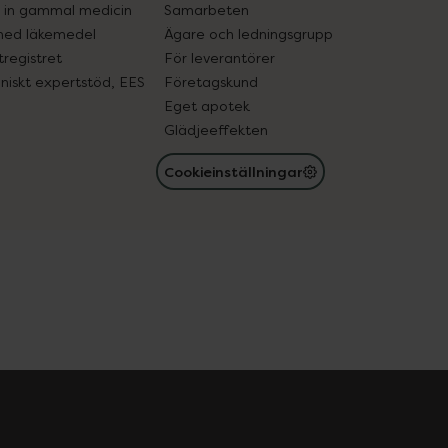
in gammal medicin
Samarbeten
med läkemedel
Ägare och ledningsgrupp
registret
För leverantörer
oniskt expertstöd, EES
Företagskund
Eget apotek
Glädjeeffekten
Cookieinställningar