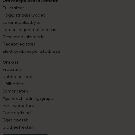
Om recept och läkemedel
Fullmakter
Högkostnadsskyddet
Läkemedelsutbyte
Lämna in gammal medicin
Resa med läkemedel
Receptregistret
Elektroniskt expertstöd, EES
Om oss
Pressrum
Jobba hos oss
Hållbarhet
Samarbeten
Ägare och ledningsgrupp
För leverantörer
Företagskund
Eget apotek
Glädjeeffekten