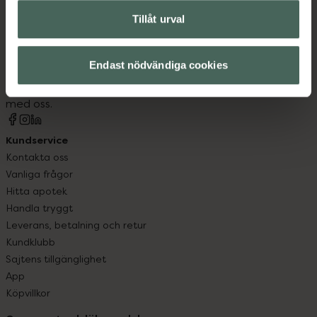
Tillåt urval
Kronans Apotek finns här för dig. Du hittar oss från Skåne i
syd till Lappland i norr, och online i mobilen och på
Endast nödvändiga cookies
datorn. Oavsett vem du är så är det vårt uppdrag att
hjälpa just dig att må lite bättre. Välkommen att prata
med oss.
Kundservice
Kontakta oss
Vanliga frågor
Hitta apotek
Handla tryggt
Leverans, betalning och retur
Kundklubb
Sajtens tillgänglighet
App
Köpvillkor