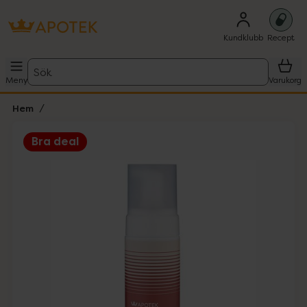
Kundklubb
Recept
Sök
Meny
Varukorg
Hem
Bra deal
Hoppa över Lista
Lista: . Innehåller 1 objekt.