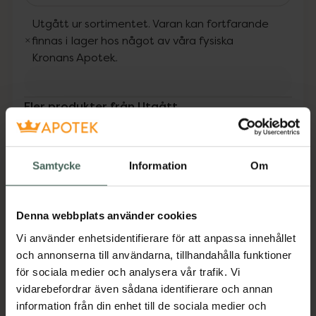
Utgått ur sortimentet. Varan kan fortfarande
finnas i lager hos något av våra fysiska
Kronans Apotek.
Fler produkter från Utgått
Aktuella erbjudanden
Beskrivning
Dölj
Samtycke
Information
Om
Dermatologiskt testad brun utan sol-mousse
Denna webbplats använder cookies
som ger en naturligt solkysst ton inom några
Vi använder enhetsidentifierare för att anpassa innehållet
timmar samtidigt som den återfuktar huden.
och annonserna till användarna, tillhandahålla funktioner
Den lätta, tonade formulan gör appliceringen
för sociala medier och analysera vår trafik. Vi
enkel och säkerställer ett jämnt resultat utan
vidarebefordrar även sådana identifierare och annan
ränder. Absorberas snabbt och lämnar huden
information från din enhet till de sociala medier och
mjuk med en varm, subtil doft av vanilj.