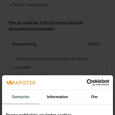
Finns i webblager
Fler produkter från Kronans Apotek
Aktuella erbjudanden
Beskrivning
Dölj
• Spetsig pincett med mycket fin spets
• Nickelfri
• Rostfri och hållbar
• Perfekt för små stickor, hårstrån och
precisionsarbete
Samtycke
Information
Om
• Kompakt och lätt att hantera
Denna webbplats använder cookies