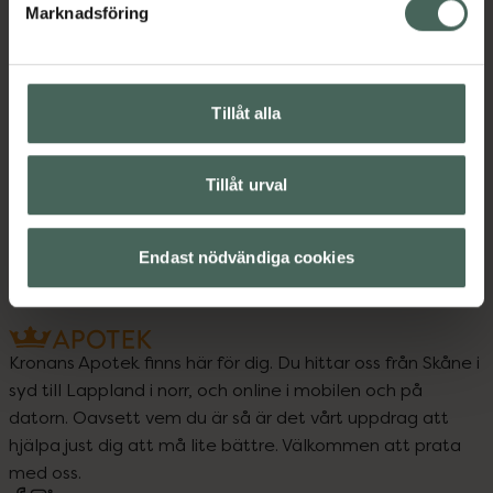
Instruktioner
Visa
Marknadsföring
Tillåt alla
Upptäck flera produkter inom
Hudvård
Tillåt urval
Rakning och hårborttagning
Endast nödvändiga cookies
Kronans Apotek finns här för dig. Du hittar oss från Skåne i
syd till Lappland i norr, och online i mobilen och på
datorn. Oavsett vem du är så är det vårt uppdrag att
hjälpa just dig att må lite bättre. Välkommen att prata
med oss.