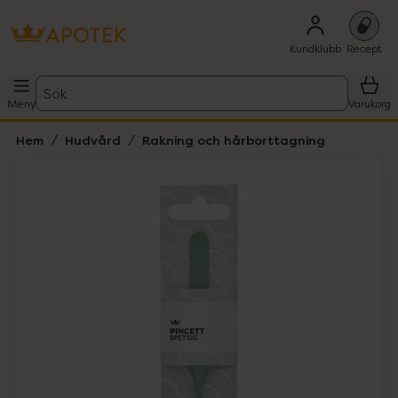
Kundklubb
Recept
Sök
Meny
Varukorg
Hem
Hudvård
Rakning och hårborttagning
Hoppa över Lista
Lista: . Innehåller 2 objekt.