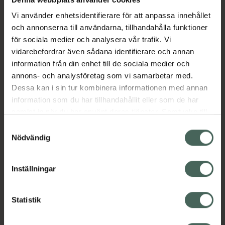
Pincett, spetsig och rostfri är ett
precisionsverktyg som gör det enkelt att
Vi använder enhetsidentifierare för att anpassa innehållet
fånga små stickor, hårstrån eller andra små
och annonserna till användarna, tillhandahålla funktioner
föremål. Den rostfria, nickelfria metallen gör
för sociala medier och analysera vår trafik. Vi
pincetten både hållbar och säker för huden.
vidarebefordrar även sådana identifierare och annan
Den kompakta designen gör den enkel att
information från din enhet till de sociala medier och
förvara eller ha med i necessären.
annons- och analysföretag som vi samarbetar med.
Dessa kan i sin tur kombinera informationen med annan
EAN:
07312489983938
information som du har tillhandahållit eller som de har
Kategorier:
samlat in när du har använt deras tjänster. Samtycke till
cookies är frivilligt och du kan när som helst ändra eller
Hudvård
Rakning och hårborttagning
Samtyckesval
återkalla ditt samtycke via webbplatsens
Nödvändig
cookieinställningar. Ett återkallat samtycke påverkar inte
lagligheten av behandling som skett innan återkallelsen.
Omdömen
Visa
Inställningar
Innehåll
Visa
Statistik