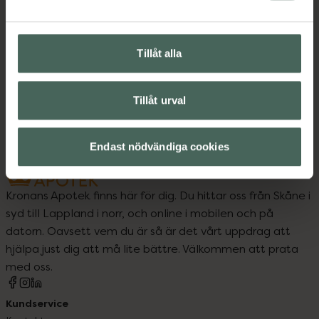
Tillåt alla
Upptäck flera produkter inom
Hårvax
Hårvård
Styling
Tillåt urval
Endast nödvändiga cookies
Kronans Apotek finns här för dig. Du hittar oss från Skåne i
syd till Lappland i norr, och online i mobilen och på
datorn. Oavsett vem du är så är det vårt uppdrag att
hjälpa just dig att må lite bättre. Välkommen att prata
med oss.
Kundservice