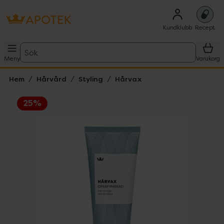
Kundklubb
Recept
Sök
Meny
Varukorg
Hem
Hårvård
Styling
Hårvax
25%
Hoppa över Lista
Lista: . Innehåller 1 objekt.