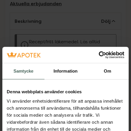
Aktuella erbjudanden
Beskrivning
Dölj
Receptfritt läkemedel. Läs alltid
bipacksedeln innan användning.
Receptfritt läkemedel. Tvättlösning för
utvärtes bruk som hämmar eller dödar
Samtycke
Information
Om
tillväxten av olika typer av bakterier. Är
avsedd för t.ex. sårdesinfektion. Läs alltid
bipacksedel innan användning.
Denna webbplats använder cookies
Jämförpris
460 kr
/
l
Vi använder enhetsidentifierare för att anpassa innehållet
EAN:
07046265380412
och annonserna till användarna, tillhandahålla funktioner
för sociala medier och analysera vår trafik. Vi
Kategorier:
vidarebefordrar även sådana identifierare och annan
Sår, bett och stick
Sårtvätt & Rengöring
information från din enhet till de sociala medier och