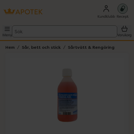
Kundklubb
Recept
Sök
Meny
Varukorg
Hem
Sår, bett och stick
Sårtvätt & Rengöring
Hoppa över Lista
Lista: . Innehåller 1 objekt.