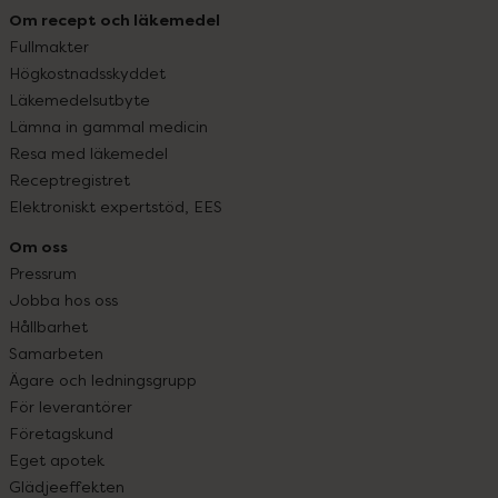
Om recept och läkemedel
Fullmakter
Högkostnadsskyddet
Läkemedelsutbyte
Lämna in gammal medicin
Resa med läkemedel
Receptregistret
Elektroniskt expertstöd, EES
Om oss
Pressrum
Jobba hos oss
Hållbarhet
Samarbeten
Ägare och ledningsgrupp
För leverantörer
Företagskund
Eget apotek
Glädjeeffekten