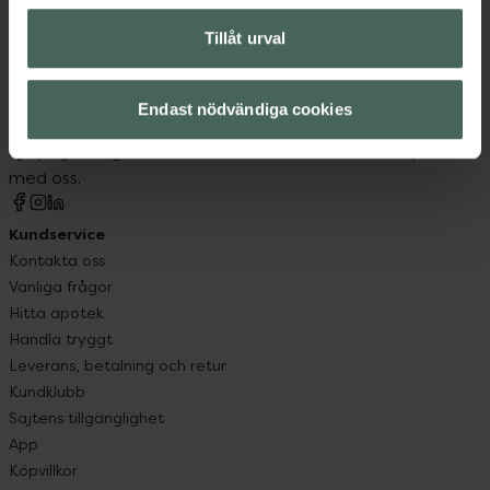
Tillåt urval
Kronans Apotek finns här för dig. Du hittar oss från Skåne i
syd till Lappland i norr, och online i mobilen och på
Endast nödvändiga cookies
datorn. Oavsett vem du är så är det vårt uppdrag att
hjälpa just dig att må lite bättre. Välkommen att prata
med oss.
Kundservice
Kontakta oss
Vanliga frågor
Hitta apotek
Handla tryggt
Leverans, betalning och retur
Kundklubb
Sajtens tillgänglighet
App
Köpvillkor